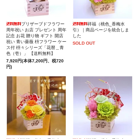
プリザーブドフラワー
祥福（桃色_香梅水
周年祝い お店 プレゼント 周年
引）｜商品ページを統合しま
記念 お花 贈り物 ギフト 開店
した
祝い 青い薔薇 枡フラワー ケー
SOLD OUT
ス付 枡々シリーズ「花暦＿青
色（壱）」 【送料無料】
7,920円(本体7,200円、税720
円)