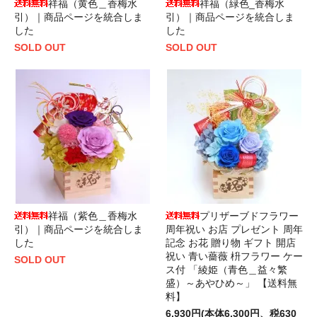
祥福（黄色＿香梅水
祥福（緑色_香梅水
引）｜商品ページを統合しま
引）｜商品ページを統合しま
した
した
SOLD OUT
SOLD OUT
祥福（紫色＿香梅水
プリザーブドフラワー
引）｜商品ページを統合しま
周年祝い お店 プレゼント 周年
した
記念 お花 贈り物 ギフト 開店
祝い 青い薔薇 枡フラワー ケー
SOLD OUT
ス付 「綾姫（青色＿益々繁
盛）～あやひめ～」 【送料無
料】
6,930円(本体6,300円、税630