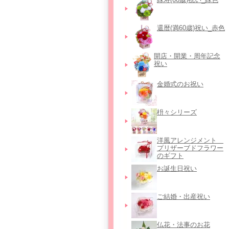
還暦(満60歳)祝い_赤色
開店・開業・周年記念
祝い
金婚式のお祝い
枡々シリーズ
洋風アレンジメント＿
プリザーブドフラワー
のギフト
お誕生日祝い
ご結婚・出産祝い
仏花・法事のお花