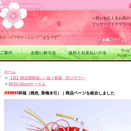
～想いを伝えるお花の
プリザーブドフラワー
ホーム
>
【花】開店開業祝い／益々繁盛 枡フラワー
>
M(15×20cm)ケース入
祥福（桃色_香梅水引）｜商品ページを統合しました