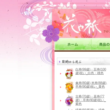
白寿(99歳)・百寿(100
歳)祝い_白色・桃色
傘寿(80歳),米寿(88歳),
卒寿(90歳)祝い_黄色
古希(70歳)・喜寿(77
歳)・卒寿(90歳)祝い_
紫色
緑寿(66歳)祝い_緑色