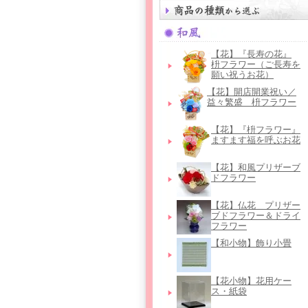
【花】『長寿の花』
枡フラワー（ご長寿を
願い祝うお花）
【花】開店開業祝い／
益々繁盛 枡フラワー
【花】『枡フラワー』
ますます福を呼ぶお花
【花】和風プリザーブ
ドフラワー
【花】仏花＿プリザー
ブドフラワー＆ドライ
フラワー
【和小物】飾り小畳
【花小物】花用ケー
ス・紙袋