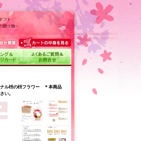
ギフト
の贈り物～
ナル枡の枡フラワー ＊本商品
さい。