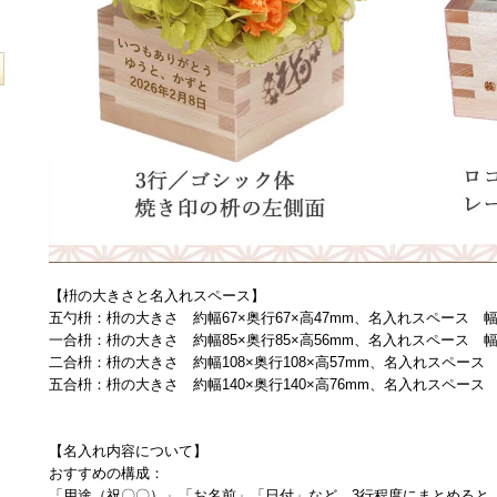
【枡の大きさと名入れスペース】
五勺枡：枡の大きさ 約幅67×奥行67×高47mm、名入れスペース 幅4
一合枡：枡の大きさ 約幅85×奥行85×高56mm、名入れスペース 幅5
二合枡：枡の大きさ 約幅108×奥行108×高57mm、名入れスペース 幅
五合枡：枡の大きさ 約幅140×奥行140×高76mm、名入れスペース 幅
【名入れ内容について】
おすすめの構成：
「用途（祝〇〇）」「お名前」「日付」など、3行程度にまとめると