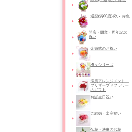
還暦(満60歳)祝い_赤色
開店・開業・周年記念
祝い
金婚式のお祝い
枡々シリーズ
洋風アレンジメント＿
プリザーブドフラワー
のギフト
お誕生日祝い
ご結婚・出産祝い
仏花・法事のお花