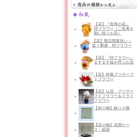
【花】『長寿の花』
枡フラワー（ご長寿を
願い祝うお花）
【花】開店開業祝い／
益々繁盛 枡フラワー
【花】『枡フラワー』
ますます福を呼ぶお花
【花】和風プリザーブ
ドフラワー
【花】仏花＿プリザー
ブドフラワー＆ドライ
フラワー
【和小物】飾り小畳
【花小物】花用ケー
ス・紙袋