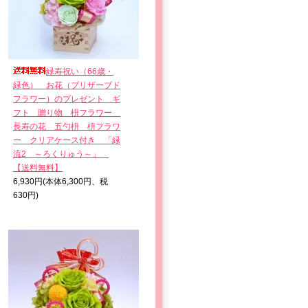
緑寿祝い（66歳・
緑色） お花（プリザーブド
フラワー）のプレゼント ギ
フト 贈り物 枡フラワー
長寿の花 五勺枡 枡フラワ
ー クリアケース付き 「緑
流2 ～ろくりゅう～」
【送料無料】
6,930円(本体6,300円、税
630円)