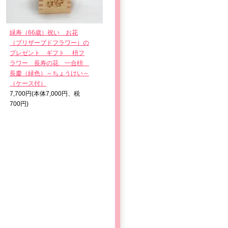
緑寿（66歳）祝い お花
（プリザーブドフラワー）の
プレゼント ギフト 枡フ
ラワー 長寿の花 一合枡
長慶（緑色）～ちょうけい～
（ケース付）
7,700円(本体7,000円、税
700円)