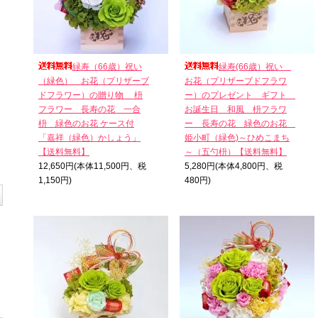
緑寿（66歳）祝い
緑寿(66歳）祝い
（緑色） お花（プリザーブ
お花（プリザーブドフラワ
ドフラワー）の贈り物 枡
ー）のプレゼント ギフト
フラワー 長寿の花 一合
お誕生日 和風 枡フラワ
枡 緑色のお花 ケース付
ー 長寿の花 緑色のお花
「嘉祥（緑色）かしょう」
姫小町（緑色)～ひめこまち
【送料無料】
～（五勺枡）【送料無料】
12,650円(本体11,500円、税
5,280円(本体4,800円、税
1,150円)
480円)