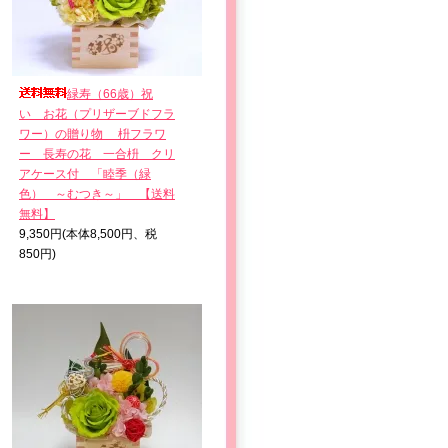
緑寿（66歳）祝
い お花（プリザーブドフラ
ワー）の贈り物 枡フラワ
ー 長寿の花 一合枡 クリ
アケース付 「睦季（緑
色） ～むつき～」 【送料
無料】
9,350円(本体8,500円、税
850円)