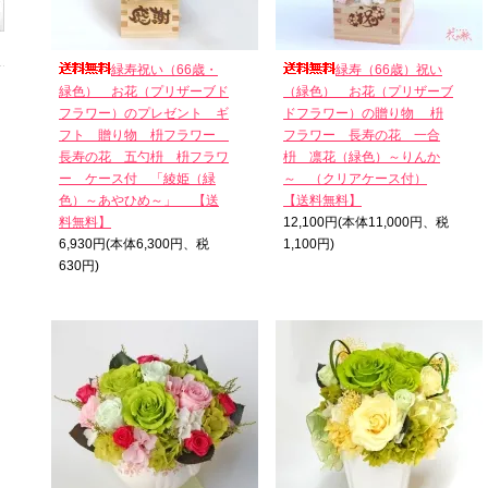
緑寿祝い（66歳・
緑寿（66歳）祝い
緑色） お花（プリザーブド
（緑色） お花（プリザーブ
フラワー）のプレゼント ギ
ドフラワー）の贈り物 枡
フト 贈り物 枡フラワー
フラワー 長寿の花 一合
長寿の花 五勺枡 枡フラワ
枡 凛花（緑色）～りんか
ー ケース付 「綾姫（緑
～ （クリアケース付）
色）～あやひめ～」 【送
【送料無料】
料無料】
12,100円(本体11,000円、税
6,930円(本体6,300円、税
1,100円)
630円)