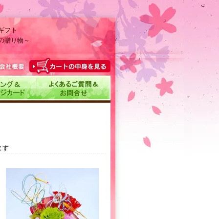
ギフト
の贈り物～
ます