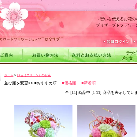
～想いを伝えるお花の
プリザーブドフラワー
ホーム
>
緑色（グリーン）のお花
並び順を変更>> ■おすすめ順
■価格順
■新着順
全 [11] 商品中 [1-11] 商品を表示してい