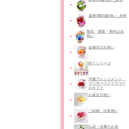
還暦(満60歳)祝い_赤色
開店・開業・周年記念
祝い
金婚式のお祝い
枡々シリーズ
洋風アレンジメント＿
プリザーブドフラワー
のギフト
お誕生日祝い
ご結婚・出産祝い
仏花・法事のお花