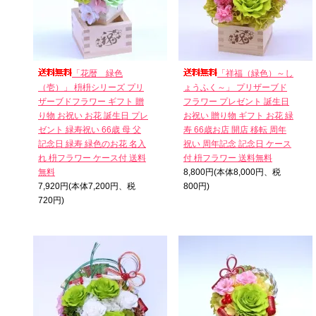
「花暦＿緑色
「祥福（緑色）～し
（壱）」 枡枡シリーズ プリ
ょうふく～」 プリザーブド
ザーブドフラワー ギフト 贈
フラワー プレゼント 誕生日
り物 お祝い お花 誕生日 プレ
お祝い 贈り物 ギフト お花 緑
ゼント 緑寿祝い 66歳 母 父
寿 66歳お店 開店 移転 周年
記念日 緑寿 緑色のお花 名入
祝い 周年記念 記念日 ケース
れ 枡フラワー ケース付 送料
付 枡フラワー 送料無料
無料
8,800円(本体8,000円、税
7,920円(本体7,200円、税
800円)
720円)