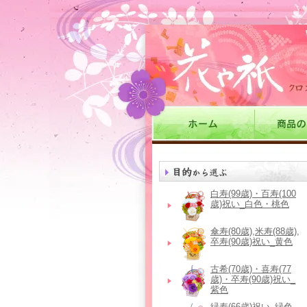
白寿(99歳)・百寿(100
歳)祝い_白色・桃色
傘寿(80歳),米寿(88歳),
卒寿(90歳)祝い_黄色
古希(70歳)・喜寿(77
歳)・卒寿(90歳)祝い_
紫色
緑寿(66歳)祝い_緑色