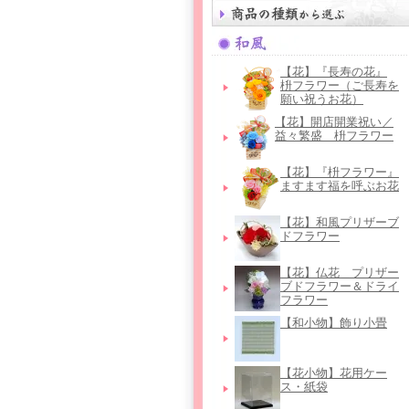
【花】『長寿の花』
枡フラワー（ご長寿を
願い祝うお花）
【花】開店開業祝い／
益々繁盛 枡フラワー
【花】『枡フラワー』
ますます福を呼ぶお花
【花】和風プリザーブ
ドフラワー
【花】仏花＿プリザー
ブドフラワー＆ドライ
フラワー
【和小物】飾り小畳
【花小物】花用ケー
ス・紙袋