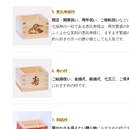
5. 恵比寿様枡
開店・開業祝い、周年祝い、ご移転祝い
など
七福神の一柱である恵比寿様は、商売繁盛の
ふくよかな笑顔の恵比寿様に、ますます繁盛
釣り好きの方への贈り物としても人気です。
6. 寿の枡
ご結婚祝い、金婚式、銀婚式、七五三、ご長
におすすめの枡です。
7. 和紙枡
華やかさを添えたい贈り物
におすすめの枡で