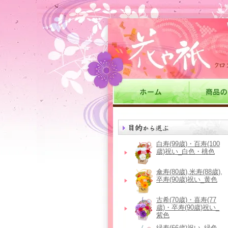
白寿(99歳)・百寿(100
歳)祝い_白色・桃色
傘寿(80歳),米寿(88歳),
卒寿(90歳)祝い_黄色
古希(70歳)・喜寿(77
歳)・卒寿(90歳)祝い_
紫色
緑寿(66歳)祝い_緑色