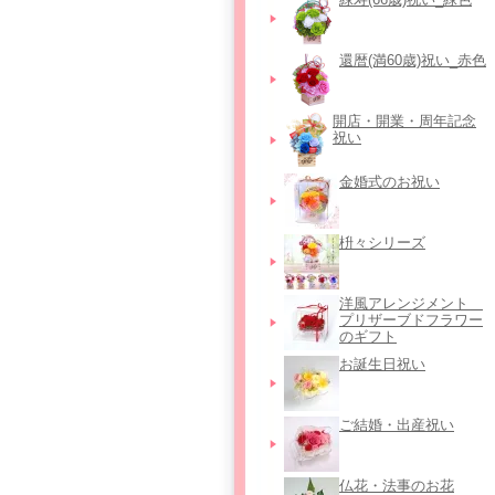
還暦(満60歳)祝い_赤色
開店・開業・周年記念
祝い
金婚式のお祝い
枡々シリーズ
洋風アレンジメント＿
プリザーブドフラワー
のギフト
お誕生日祝い
ご結婚・出産祝い
仏花・法事のお花