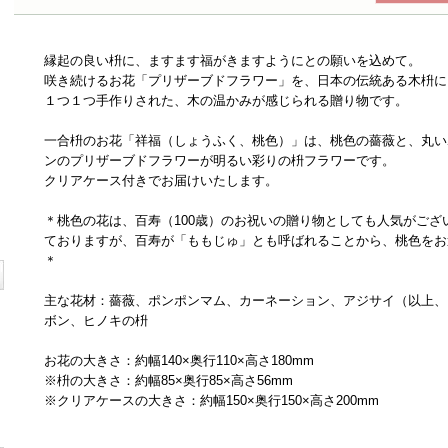
縁起の良い枡に、ますます福がきますようにとの願いを込めて。
咲き続けるお花「プリザーブドフラワー」を、日本の伝統ある木枡に
１つ１つ手作りされた、木の温かみが感じられる贈り物です。
一合枡のお花「祥福（しょうふく、桃色）」は、桃色の薔薇と、丸い
ンのプリザーブドフラワーが明るい彩りの枡フラワーです。
クリアケース付きでお届けいたします。
＊桃色の花は、百寿（100歳）のお祝いの贈り物としても人気がご
ておりますが、百寿が「ももじゅ」とも呼ばれることから、桃色をお
＊
主な花材：薔薇、ポンポンマム、カーネーション、アジサイ（以上、
ボン、ヒノキの枡
お花の大きさ：約幅140×奥行110×高さ180mm
※枡の大きさ：約幅85×奥行85×高さ56mm
※クリアケースの大きさ：約幅150×奥行150×高さ200mm