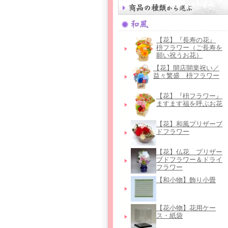
【花】『長寿の花』
枡フラワー（ご長寿を
願い祝うお花）
【花】開店開業祝い／
益々繁盛 枡フラワー
【花】『枡フラワー』
ますます福を呼ぶお花
【花】和風プリザーブ
ドフラワー
【花】仏花＿プリザー
ブドフラワー＆ドライ
フラワー
【和小物】飾り小畳
【花小物】花用ケー
ス・紙袋