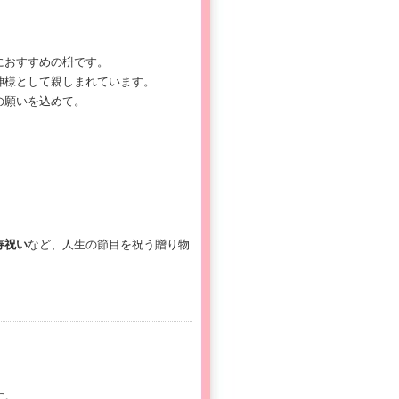
におすすめの枡です。
神様として親しまれています。
の願いを込めて。
寿祝い
など、人生の節目を祝う贈り物
す。