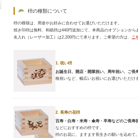
枡の種類について
枡の模様は、用途やお好みに合わせてお選びいただけます。
焼き印枡は無料、和紙枡は440円追加にて、本商品のオプションから
名入れ（レーザー加工）は2,200円にて承ります。ご希望の方は、
こ
1. 祝い枡
お誕生日、開店・開業祝い、周年祝い、ご長
格祝いなど、幅広いお祝いにお選びいただけ
2. 長寿の花枡
百寿・白寿・米寿・傘寿・卒寿などのご長寿
などにおすすめの枡です。
枡のお花に、ますます長生きの願いを込めて