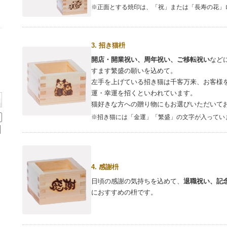
※正面とする焼印は、「祝」または「長寿の花」
3. 招き猫枡
開店・開業祝い、周年祝い、ご移転祝い
など
すます繁盛の願いを込めて。
左手を上げている招き猫は千客万来、お客様
運・幸運を招くといわれています。
猫好きな方への贈り物にもお選びいただいて
※招き猫には「金運」「繁盛」の文字が入ってい
4. 感謝枡
日頃の感謝の気持ちを込めて、
退職祝い、記
におすすめの枡です。