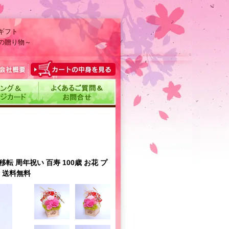
ギフト
の贈り物～
 周年祝い 百寿 100歳 お花 プ
 送料無料