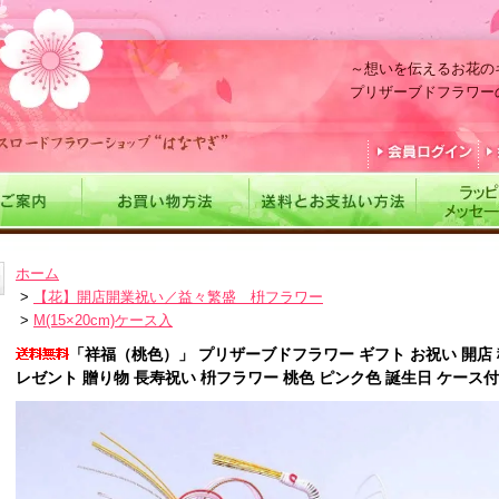
～想いを伝えるお花の
プリザーブドフラワー
ホーム
>
【花】開店開業祝い／益々繁盛 枡フラワー
>
M(15×20cm)ケース入
「祥福（桃色）」 プリザーブドフラワー ギフト お祝い 開店 移転
レゼント 贈り物 長寿祝い 枡フラワー 桃色 ピンク色 誕生日 ケース付