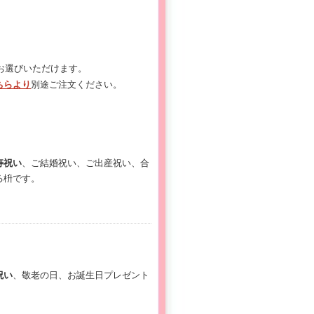
お選びいただけます。
ちらより
別途ご注文ください。
寿祝い
、ご結婚祝い、ご出産祝い、合
る枡です。
祝い
、敬老の日、お誕生日プレゼント
。