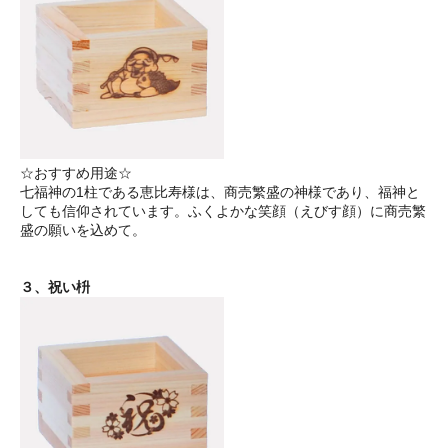
☆おすすめ用途☆
七福神の1柱である恵比寿様は、商売繁盛の神様であり、福神と
しても信仰されています。ふくよかな笑顔（えびす顔）に商売繁
盛の願いを込めて。
３、祝い枡