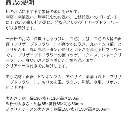
商品の説明
枡のお花にますます繁盛の願いを込めて。
開店・開業祝い、周年記念のお祝い、ご移転祝いのプレゼント
に！ 縁起の良い枡の器に、雅な色合いのプリザーブドフラワー
が咲き続けます。
一合枡のお花「長慶（ちょうけい、白色）」は、白色の大輪の薔
薇（プリザーブドフラワー）が爽やかに咲き、丸いマム（菊）と
ちりめん玉、丸い赤色ラタンが彩りと明るさを添える枡フラワー
です。プリザーブドフラワーの葉（ツゲ、コクルス、シャークリ
ーフ）が、爽やかさと落ち着いた印象を添えます。
クリアケース付きでお届けします。
主な花材：薔薇、ピンポンマム、アジサイ、葉物（以上、プリザ
ーブドフラワー）、ちりめん玉、ラタン、和紙、水引、リボン、
ヒノキの枡
大きさ：約 幅130×奥行110×高さ180mm
※枡の大きさ：約幅85×奥行85×高さ56mm
※クリアケースの大きさ：約幅150×奥行150×高さ200mm