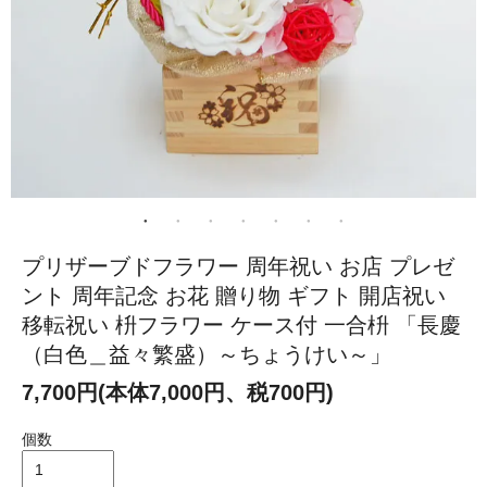
プリザーブドフラワー 周年祝い お店 プレゼ
ント 周年記念 お花 贈り物 ギフト 開店祝い
移転祝い 枡フラワー ケース付 一合枡 「長慶
（白色＿益々繁盛）～ちょうけい～」
7,700円(本体7,000円、税700円)
個数