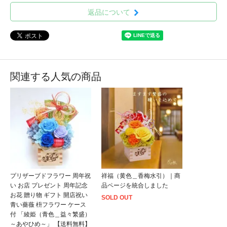
返品について
関連する人気の商品
プリザーブドフラワー 周年祝
祥福（黄色＿香梅水引）｜商
い お店 プレゼント 周年記念
品ページを統合しました
お花 贈り物 ギフト 開店祝い
SOLD OUT
青い薔薇 枡フラワー ケース
付 「綾姫（青色＿益々繁盛）
～あやひめ～」 【送料無料】