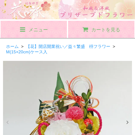
メニュー
カートを見る
ホーム
>
【花】開店開業祝い／益々繁盛 枡フラワー
>
M(15×20cm)ケース入