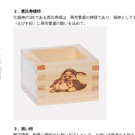
２、恵比寿様枡
七福神の1柱である恵比寿様は、商売繁盛の神様であり、福神として
（えびす顔）に商売繁盛の願いを込めて。
３、祝い枡
開店開業、創業〇周年のお祝いギフトとして、お祝いの気持ちを伝え