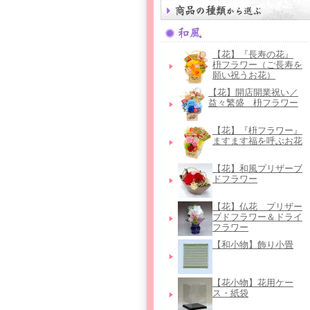
【花】『長寿の花』
枡フラワー（ご長寿を
願い祝うお花）
【花】開店開業祝い／
益々繁盛 枡フラワー
【花】『枡フラワー』
ますます福を呼ぶお花
【花】和風プリザーブ
ドフラワー
【花】仏花＿プリザー
ブドフラワー＆ドライ
フラワー
【和小物】飾り小畳
【花小物】花用ケー
ス・紙袋