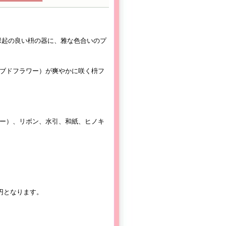
縁起の良い枡の器に、雅な色合いのプ
ブドフラワー）が爽やかに咲く枡フ
ー）、リボン、水引、和紙、ヒノキ
円となります。