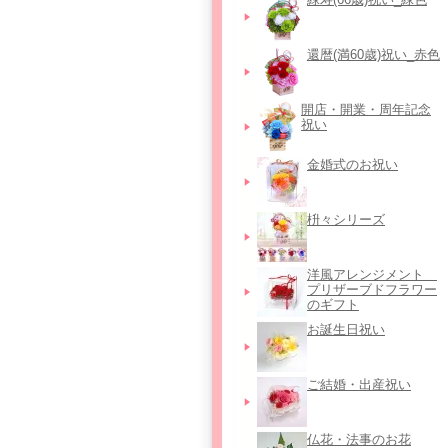
還暦(満60歳)祝い_赤色
開店・開業・周年記念
祝い
金婚式のお祝い
枡々シリーズ
洋風アレンジメント＿
プリザーブドフラワー
のギフト
お誕生日祝い
ご結婚・出産祝い
仏花・法事のお花