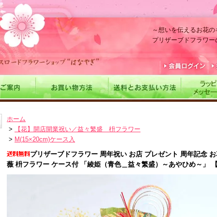
～想いを伝えるお花の
プリザーブドフラワー
ホーム
>
【花】開店開業祝い／益々繁盛 枡フラワー
>
M(15×20cm)ケース入
プリザーブドフラワー 周年祝い お店 プレゼント 周年記念 お
薇 枡フラワー ケース付 「綾姫（青色＿益々繁盛）～あやひめ～」 