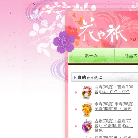
白寿(99歳)・百寿(100
歳)祝い_白色・桃色
傘寿(80歳),米寿(88歳),
卒寿(90歳)祝い_黄色
古希(70歳)・喜寿(77
歳)・卒寿(90歳)祝い_
紫色
緑寿(66歳)祝い_緑色