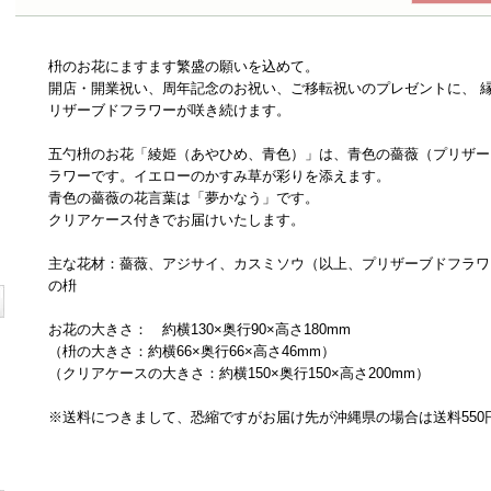
枡のお花にますます繁盛の願いを込めて。
開店・開業祝い、周年記念のお祝い、ご移転祝いのプレゼントに、 
リザーブドフラワーが咲き続けます。
五勺枡のお花「綾姫（あやひめ、青色）」は、青色の薔薇（プリザー
ラワーです。イエローのかすみ草が彩りを添えます。
青色の薔薇の花言葉は「夢かなう」です。
クリアケース付きでお届けいたします。
主な花材：薔薇、アジサイ、カスミソウ（以上、プリザーブドフラワ
の枡
お花の大きさ： 約横130×奥行90×高さ180mm
（枡の大きさ：約横66×奥行66×高さ46mm）
（クリアケースの大きさ：約横150×奥行150×高さ200mm）
※送料につきまして、恐縮ですがお届け先が沖縄県の場合は送料550