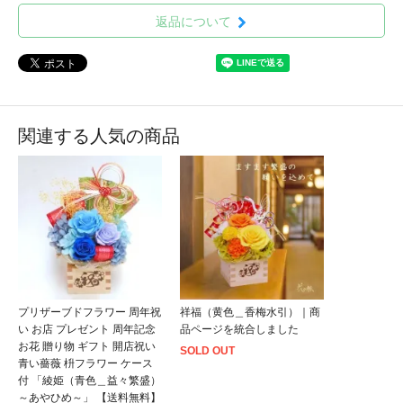
返品について
関連する人気の商品
プリザーブドフラワー 周年祝
祥福（黄色＿香梅水引）｜商
い お店 プレゼント 周年記念
品ページを統合しました
お花 贈り物 ギフト 開店祝い
SOLD OUT
青い薔薇 枡フラワー ケース
付 「綾姫（青色＿益々繁盛）
～あやひめ～」 【送料無料】