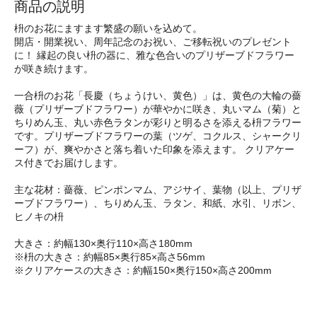
商品の説明
枡のお花にますます繁盛の願いを込めて。
開店・開業祝い、周年記念のお祝い、ご移転祝いのプレゼント
に！ 縁起の良い枡の器に、雅な色合いのプリザーブドフラワー
が咲き続けます。
一合枡のお花「長慶（ちょうけい、黄色）」は、黄色の大輪の薔
薇（プリザーブドフラワー）が華やかに咲き、丸いマム（菊）と
ちりめん玉、丸い赤色ラタンが彩りと明るさを添える枡フラワー
です。プリザーブドフラワーの葉（ツゲ、コクルス、シャークリ
ーフ）が、爽やかさと落ち着いた印象を添えます。 クリアケー
ス付きでお届けします。
主な花材：薔薇、ピンポンマム、アジサイ、葉物（以上、プリザ
ーブドフラワー）、ちりめん玉、ラタン、和紙、水引、リボン、
ヒノキの枡
大きさ：約幅130×奥行110×高さ180mm
※枡の大きさ：約幅85×奥行85×高さ56mm
※クリアケースの大きさ：約幅150×奥行150×高さ200mm