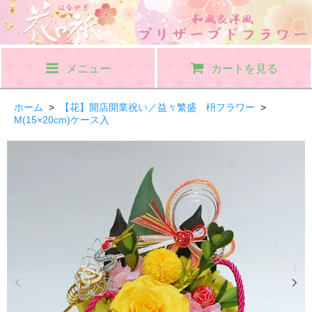
メニュー
カートを見る
ホーム
>
【花】開店開業祝い／益々繁盛 枡フラワー
>
M(15×20cm)ケース入