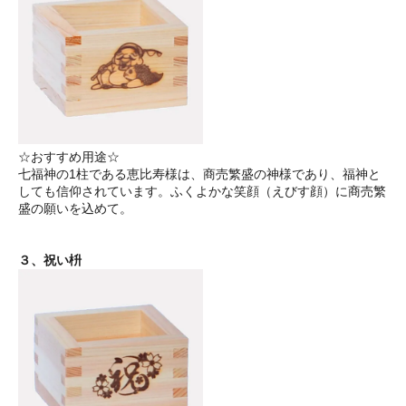
☆おすすめ用途☆
七福神の1柱である恵比寿様は、商売繁盛の神様であり、福神と
しても信仰されています。ふくよかな笑顔（えびす顔）に商売繁
盛の願いを込めて。
３、祝い枡