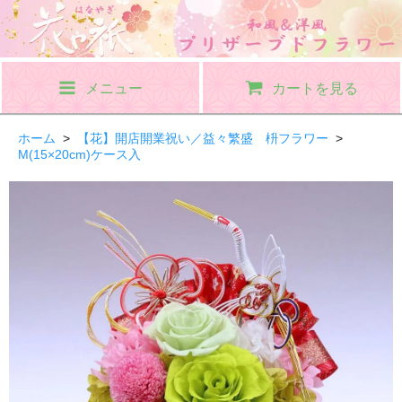
メニュー
カートを見る
ホーム
>
【花】開店開業祝い／益々繁盛 枡フラワー
>
M(15×20cm)ケース入