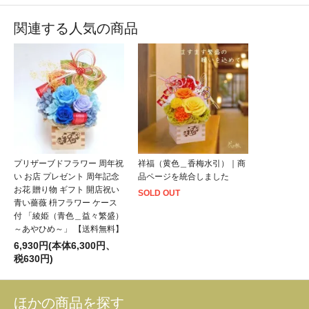
関連する人気の商品
プリザーブドフラワー 周年祝
祥福（黄色＿香梅水引）｜商
い お店 プレゼント 周年記念
品ページを統合しました
お花 贈り物 ギフト 開店祝い
SOLD OUT
青い薔薇 枡フラワー ケース
付 「綾姫（青色＿益々繁盛）
～あやひめ～」 【送料無料】
6,930円(本体6,300円、
税630円)
ほかの商品を探す