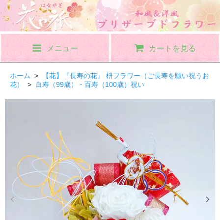
メニュー
カートを見る
ホーム
>
【花】『長寿の花』 枡フラワー（ご長寿を願い祝うお
花）
>
白寿（99歳）・百寿（100歳）祝い