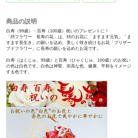
商品の説明
白寿（99歳）・百寿（100歳）祝いのプレゼントに！
「枡フラワー 長寿の花」は、枡のお花に「ますます元気」「ま
すます長生き」の願いを込め、美しく咲き続けるお花「プリザー
ブドフラワー」に長寿の願いを込めたお花です。
白寿（はくじゅ、99歳）と百寿（ひゃくじゅ、100歳）のお祝い
の色は白色です。白色は神聖、崇高な色、健康、平和をイメージ
する色です。