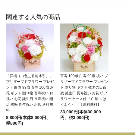
関連する人気の商品
「祥福（白色＿香梅水引）」
百寿 100歳 白寿 99歳 祝い プ
プリザーブドフラワー プレゼ
リザーブドフラワー プレゼン
ント 白寿 99歳 百寿 100歳 お
ト 贈り物 ギフト 敬老の日百
花 ギフト 贈り物 百寿祝い お
歳 誕生日 長寿祝い お花 枡フ
祝い お花 誕生日 長寿祝い 開
ラワー ケース付 「白耀 ～は
店 移転 周年祝い お店 送料無
くよう～」 【送料無料】
料
33,000円(本体30,000
8,800円(本体8,000円、
円、税3,000円)
税800円)