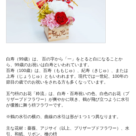
白寿（99歳）は、 百の字から「一」をとると白になることか
ら、99歳のお祝いは白寿といわれています。
百寿（100歳）は、百寿（ももじゅ）、紀寿（きじゅ）、または
上寿（じょうじゅ）ともいわれます。現代では一世紀、100年の
節目の歳でのお祝いをされる方も多くなっています。
五勺枡のお花「粋流」は、白寿・百寿祝いの色、白色のお花（プ
リザーブドフラワー）が爽やかに咲き、鶴が飛び立つように水引
が優雅に舞う枡フラワーです。
※鶴の水引の横の、曲線の水引は形が１つ１つ異なります。
主な花材：薔薇、アジサイ（以上、プリザーブドフラワー）、水
引、和紙、リボン、檜の枡