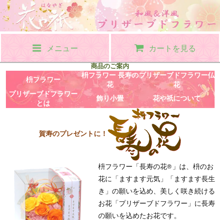
メニュー
カートを見る
商品のご案内
枡フラワー 長寿の
プリザーブドフラワー仏
枡フラワー
花
花
プリザーブドフラワー
飾り小畳
花や祇について
とは
賀寿のプレゼントに！
枡フラワー「長寿の花
」は、枡のお
花に「ますます元気」「ますます長生
き」の願いを込め、美しく咲き続ける
お花「プリザーブドフラワー」に長寿
の願いを込めたお花です。