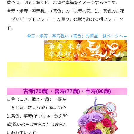
黄色は、明るく輝く色、希望や幸福をイメージする色です。
傘寿・米寿・卒寿祝い（黄色）の「長寿の花」は、黄色のお花
（プリザーブドフラワー）が華やかに咲き続ける枡フラワーで
す。
傘寿・米寿・卒寿祝い（黄色）の商品一覧ページへ→
古希(70歳)・喜寿(77歳)・卒寿(90歳)
古希（こき、数え70歳）・喜寿
（きじゅ、数え77歳）祝いの色
は紫色、卒寿(そつじゅ、数え90
歳)祝いの色は黄色または紫色と
いわれています。