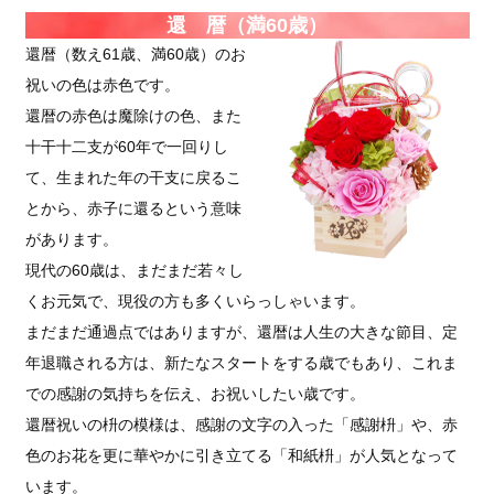
還 暦（満60歳）
還暦（数え61歳、満60歳）のお
祝いの色は赤色です。
還暦の赤色は魔除けの色、また
十干十二支が60年で一回りし
て、生まれた年の干支に戻るこ
とから、赤子に還るという意味
があります。
現代の60歳は、まだまだ若々し
くお元気で、現役の方も多くいらっしゃいます。
まだまだ通過点ではありますが、還暦は人生の大きな節目、定
年退職される方は、新たなスタートをする歳でもあり、これま
での感謝の気持ちを伝え、お祝いしたい歳です。
還暦祝いの枡の模様は、感謝の文字の入った「感謝枡」や、赤
色のお花を更に華やかに引き立てる「和紙枡」が人気となって
います。