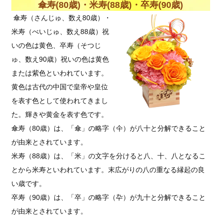
傘寿(80歳)・米寿(88歳)・卒寿(90歳)
傘寿（さんじゅ、数え80歳）・
米寿（べいじゅ、数え88歳）祝
いの色は黄色、卒寿（そつじ
ゅ、数え90歳）祝いの色は黄色
または紫色といわれています。
黄色は古代の中国で皇帝や皇位
を表す色として使われてきまし
た。輝きや黄金を表す色です。
傘寿（80歳）は、「傘」の略字（仐）が八十と分解できること
が由来とされています。
米寿（88歳）は、「米」の文字を分けると八、十、八となるこ
とから米寿といわれています。末広がりの八の重なる縁起の良
い歳です。
卒寿（90歳）は、「卒」の略字（卆）が九十と分解できること
が由来とされています。