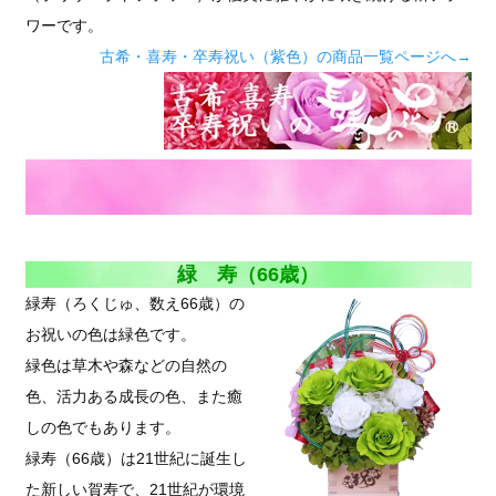
ワーです。
古希・喜寿・卒寿祝い（紫色）の商品一覧ページへ→
緑 寿（66歳）
緑寿（ろくじゅ、数え66歳）の
お祝いの色は緑色です。
緑色は草木や森などの自然の
色、活力ある成長の色、また癒
しの色でもあります。
緑寿（66歳）は21世紀に誕生し
た新しい賀寿で、21世紀が環境