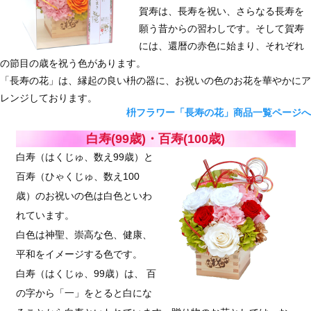
賀寿は、長寿を祝い、さらなる長寿を
願う昔からの習わしです。そして賀寿
には、還暦の赤色に始まり、それぞれ
の節目の歳を祝う色があります。
「長寿の花」は、縁起の良い枡の器に、お祝いの色のお花を華やかにア
レンジしております。
枡フラワー「長寿の花」商品一覧ページへ
白寿(99歳)・百寿(100歳)
白寿（はくじゅ、数え99歳）と
百寿（ひゃくじゅ、数え100
歳）のお祝いの色は白色といわ
れています。
白色は神聖、崇高な色、健康、
平和をイメージする色です。
白寿（はくじゅ、99歳）は、 百
の字から「一」をとると白にな