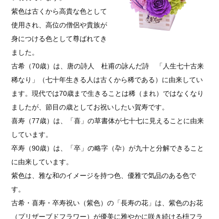
紫色は古くから高貴な色として
使用され、高位の僧侶や貴族が
身につける色として尊ばれてき
ました。
古希（70歳）は、唐の詩人 杜甫の詠んだ詩 「人生七十古来
稀なり」（七十年生きる人は古くから稀である）に由来してい
ます。現代では70歳まで生きることは稀（まれ）ではなくなり
ましたが、節目の歳としてお祝いしたい賀寿です。
喜寿（77歳）は、「喜」の草書体が七十七に見えることに由来
しています。
卒寿（90歳）は、「卒」の略字（卆）が九十と分解できること
に由来しています。
紫色は、雅な和のイメージを持つ色、優雅で気品のある色で
す。
古希・喜寿・卒寿祝い（紫色）の「長寿の花」は、紫色のお花
（プリザーブドフラワー）が優美に雅やかに咲き続ける枡フラ