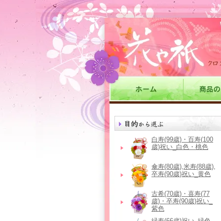
白寿(99歳)・百寿(100
歳)祝い_白色・桃色
傘寿(80歳),米寿(88歳),
卒寿(90歳)祝い_黄色
古希(70歳)・喜寿(77
歳)・卒寿(90歳)祝い_
紫色
緑寿(66歳)祝い_緑色