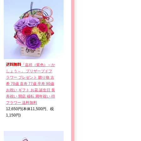
「嘉祥（紫色）～か
しょう～」 プリザーブドフ
ラワー プレゼント 贈り物 古
希 70歳 喜寿 77歳 卒寿 90歳
お祝い ギフト お花 誕生日 長
寿祝い 開店 移転 周年祝い 枡
フラワー 送料無料
12,650円(本体11,500円、税
1,150円)