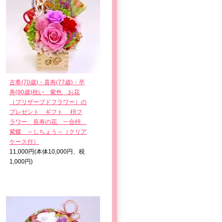
古希(70歳)・喜寿(77歳)・卒
寿(90歳)祝い＿紫色 お花
（プリザーブドフラワー）の
プレゼント ギフト 枡フ
ラワー 長寿の花 一合枡
紫蝶 ～しちょう～（クリア
ケース付）
11,000円(本体10,000円、税
1,000円)