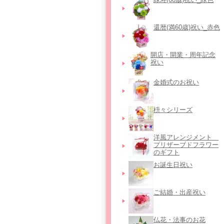
還暦(満60歳)祝い_赤色
開店・開業・周年記念
祝い
金婚式のお祝い
枡々シリーズ
洋風アレンジメント＿
プリザーブドフラワー
のギフト
お誕生日祝い
ご結婚・出産祝い
仏花・法事のお花