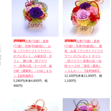
古希(70歳)・喜寿
古希(70歳)・喜寿
(77歳)・卒寿(90歳)祝い お
(77歳)・卒寿(90歳)祝い＿紫
花（プリザーブドフラワー）
色 お花（プリザーブドフラ
のプレゼント お誕生日 ギ
ワー）のプレゼント ギフト
フト 贈り物 枡フラワ
枡フラワー 長寿の花 一合
ー 長寿の花 ケース付 姫
枡 ケース付 「凛花（紫色）
小町（濃紫色）～ひめこまち
～りんか～」 【送料無料】
～【送料無料】
12,100円(本体11,000円、税
5,280円(本体4,800円、税
1,100円)
480円)