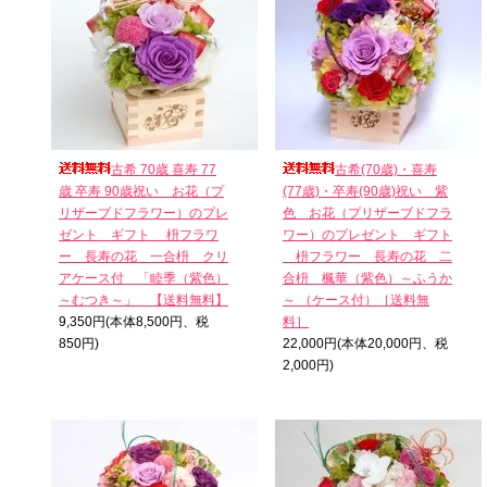
古希 70歳 喜寿 77
古希(70歳)・喜寿
歳 卒寿 90歳祝い お花（プ
(77歳)・卒寿(90歳)祝い＿紫
リザーブドフラワー）のプレ
色 お花（プリザーブドフラ
ゼント ギフト 枡フラワ
ワー）のプレゼント ギフト
ー 長寿の花 一合枡 クリ
枡フラワー 長寿の花 二
アケース付 「睦季（紫色）
合枡 楓華（紫色）～ふうか
～むつき～」 【送料無料】
～ （ケース付）［送料無
9,350円(本体8,500円、税
料］
850円)
22,000円(本体20,000円、税
2,000円)