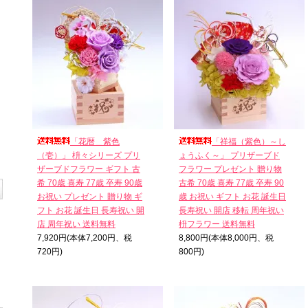
「花暦＿紫色
「祥福（紫色）～し
（壱）」 枡々シリーズ プリ
ょうふく～」 プリザーブド
ザーブドフラワー ギフト 古
フラワー プレゼント 贈り物
希 70歳 喜寿 77歳 卒寿 90歳
古希 70歳 喜寿 77歳 卒寿 90
お祝い プレゼント 贈り物 ギ
歳 お祝い ギフト お花 誕生日
フト お花 誕生日 長寿祝い 開
長寿祝い 開店 移転 周年祝い
店 周年祝い 送料無料
枡フラワー 送料無料
7,920円(本体7,200円、税
8,800円(本体8,000円、税
720円)
800円)