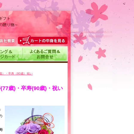
ギフト
の贈り物～
7歳）・卒寿（90歳）祝い
77歳)・卒寿(90歳)・祝い
」
の
寿