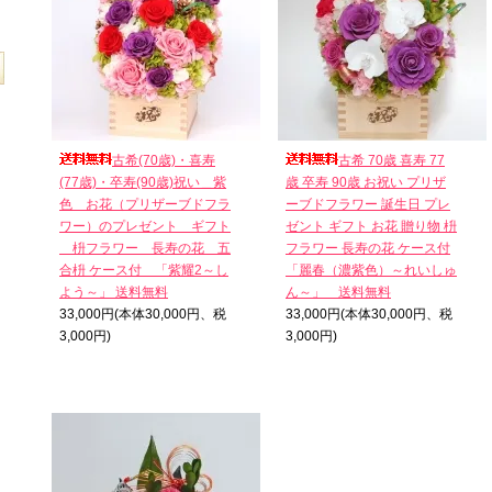
古希(70歳)・喜寿
古希 70歳 喜寿 77
(77歳)・卒寿(90歳)祝い＿紫
歳 卒寿 90歳 お祝い プリザ
色 お花（プリザーブドフラ
ーブドフラワー 誕生日 プレ
ワー）のプレゼント ギフト
ゼント ギフト お花 贈り物 枡
枡フラワー 長寿の花 五
フラワー 長寿の花 ケース付
合枡 ケース付 「紫耀2～し
「麗春（濃紫色）～れいしゅ
よう～」 送料無料
ん～」 送料無料
33,000円(本体30,000円、税
33,000円(本体30,000円、税
3,000円)
3,000円)