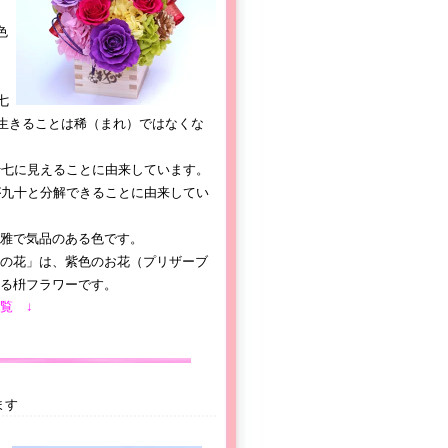
色
七
生きることは稀（まれ）ではなくな
十七に見えることに由来しています。
が九十と分解できることに由来してい
雅で気品のある色です。
の花」は、紫色のお花（プリザーブ
る枡フラワーです。
覧 ↓
ます