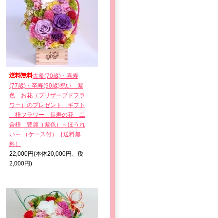
古希(70歳)・喜寿
(77歳)・卒寿(90歳)祝い＿紫
色 お花（プリザーブドフラ
ワー）のプレゼント ギフト
枡フラワー 長寿の花 二
合枡 豊麗（紫色）～ほうれ
い～ （ケース付）［送料無
料］
22,000円(本体20,000円、税
2,000円)