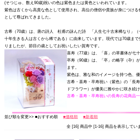
(そつじゅ、数え90歳)祝いの色は紫色または黄色といわれています。
紫色は古くから高貴な色として使用され、高位の僧侶や貴族が身につける
として尊ばれてきました。
古希（70歳）は、唐の詩人 杜甫の詠んだ詩 「人生七十古来稀なり」（
十年生きる人は古くから稀である）に由来しています。現代では70歳まで
りましたが、節目の歳としてお祝いしたい賀寿です。
喜寿（77歳）は、「喜」の草書体が七
卒寿（90歳）は、「卒」の略字（卆）
ます。
紫色は、雅な和のイメージを持つ色、優
古希・喜寿・卒寿祝い（紫色）の「長寿
ドフラワー）が優美に雅やかに咲き続け
古希・喜寿・卒寿祝いの長寿の花商品一
並び順を変更>> ■おすすめ順
■価格順
■新着順
全 [16] 商品中 [1-16] 商品を表示してい