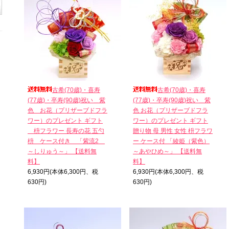
古希(70歳)・喜寿
古希(70歳)・喜寿
(77歳)・卒寿(90歳)祝い＿紫
(77歳)・卒寿(90歳)祝い＿紫
色 お花（プリザーブドフラ
色 お花（プリザーブドフラ
ワー）のプレゼント ギフト
ワー）のプレゼント ギフト
枡フラワー 長寿の花 五勺
贈り物 母 男性 女性 枡フラワ
枡 ケース付き 「紫流2
ー ケース付 「綾姫（紫色）
～しりゅう～」 【送料無
～あやひめ～」 【送料無
料】
料】
6,930円(本体6,300円、税
6,930円(本体6,300円、税
630円)
630円)