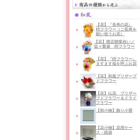
【花】『長寿の花』
枡フラワー（ご長寿を
願い祝うお花）
【花】開店開業祝い／
益々繁盛 枡フラワー
【花】『枡フラワー』
ますます福を呼ぶお花
【花】和風プリザーブ
ドフラワー
【花】仏花＿プリザー
ブドフラワー＆ドライ
フラワー
【和小物】飾り小畳
【花小物】花用ケー
ス・紙袋