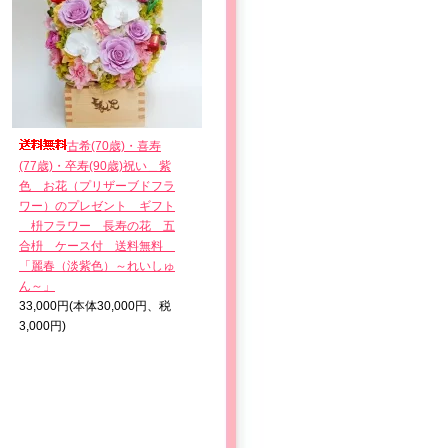
古希(70歳)・喜寿
(77歳)・卒寿(90歳)祝い＿紫
色 お花（プリザーブドフラ
ワー）のプレゼント ギフト
枡フラワー 長寿の花 五
合枡 ケース付 送料無料
「麗春（淡紫色）～れいしゅ
ん～」
33,000円(本体30,000円、税
3,000円)