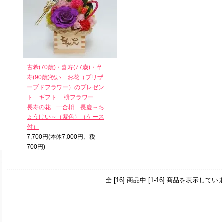
古希(70歳)・喜寿(77歳)・卒
寿(90歳)祝い お花（プリザ
ーブドフラワー）のプレゼン
ト ギフト 枡フラワー
長寿の花 一合枡 長慶～ち
ょうけい～（紫色）（ケース
付）
7,700円(本体7,000円、税
700円)
全 [16] 商品中 [1-16] 商品を表示してい