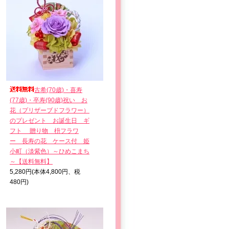
古希(70歳)・喜寿
(77歳)・卒寿(90歳)祝い お
花（プリザーブドフラワー）
のプレゼント お誕生日 ギ
フト 贈り物 枡フラワ
ー 長寿の花 ケース付 姫
小町（淡紫色）～ひめこまち
～【送料無料】
5,280円(本体4,800円、税
480円)