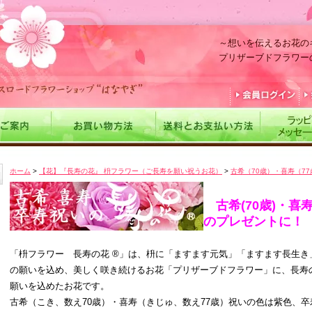
～想いを伝えるお花の
プリザーブドフラワー
ホーム
>
【花】『長寿の花』 枡フラワー（ご長寿を願い祝うお花）
>
古希（70歳）・喜寿（7
古希(70歳)・喜寿(
のプレゼントに！
「枡フラワー 長寿の花 ®」は、枡に「ますます元気」「ますます長生き
の願いを込め、美しく咲き続けるお花「プリザーブドフラワー」に、長寿
願いを込めたお花です。
古希（こき、数え70歳）・喜寿（きじゅ、数え77歳）祝いの色は紫色、卒