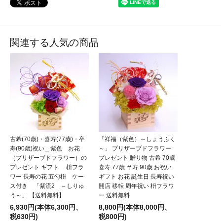
関連する人気の商品
古希(70歳)・喜寿(77歳)・卒
「祥福（紫色）～しょうふく
寿(90歳)祝い＿紫色 お花
～」 プリザーブドフラワー
（プリザーブドフラワー）の
プレゼント 贈り物 古希 70歳
プレゼント ギフト 枡フラ
喜寿 77歳 卒寿 90歳 お祝い
ワー 長寿の花 五勺枡 ケー
ギフト お花 誕生日 長寿祝い
ス付き 「紫流2 ～しりゅ
開店 移転 周年祝い 枡フラワ
う～」 【送料無料】
ー 送料無料
6,930円(本体6,300円、
8,800円(本体8,000円、
税630円)
税800円)