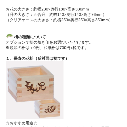
お花の大きさ：約幅230×奥行180×高さ330mm
（升の大きさ：五合升 約幅140×奥行140×高さ76mm）
（クリアケースの大きさ：約横250×奥行250×高さ350mm）
枡の種類について
オプションで枡の焼き印をお選びいただけます。
※焼印の枡は＋0円、和紙枡は700円+税です。
１、長寿の花枡（反対面は祝です）
☆おすすめ用途☆