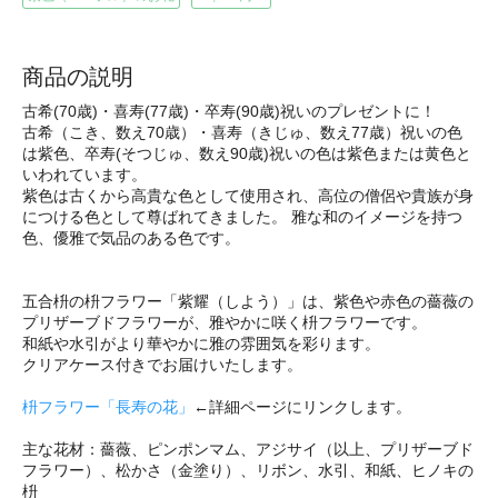
商品の説明
古希(70歳)・喜寿(77歳)・卒寿(90歳)祝いのプレゼントに！
古希（こき、数え70歳）・喜寿（きじゅ、数え77歳）祝いの色
は紫色、卒寿(そつじゅ、数え90歳)祝いの色は紫色または黄色と
いわれています。
紫色は古くから高貴な色として使用され、高位の僧侶や貴族が身
につける色として尊ばれてきました。 雅な和のイメージを持つ
色、優雅で気品のある色です。
五合枡の枡フラワー「紫耀（しよう）」は、紫色や赤色の薔薇の
プリザーブドフラワーが、雅やかに咲く枡フラワーです。
和紙や水引がより華やかに雅の雰囲気を彩ります。
クリアケース付きでお届けいたします。
枡フラワー「長寿の花」
←詳細ページにリンクします。
主な花材：薔薇、ピンポンマム、アジサイ（以上、プリザーブド
フラワー）、松かさ（金塗り）、リボン、水引、和紙、ヒノキの
枡