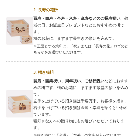
2. 長寿の花枡
百寿・白寿・卒寿・米寿・傘寿などのご長寿祝い
、敬
老の日、お誕生日プレゼントなどにおすすめの枡で
す。
枡のお花に、ますます長生きの願いを込めて。
※正面とする焼印は、「祝」または「長寿の花」ロゴのど
ちらかをお選びいただけます。
3. 招き猫枡
開店・開業祝い、周年祝い、ご移転祝い
などにおすす
めの枡です。枡のお花に、ますます繁盛の願いを込め
て。
左手を上げている招き猫は千客万来、お客様を招き、
右手を上げている招き猫は金運・幸運を招くといわれ
ています。
猫好きな方への贈り物にもお選びいただいておりま
す。
※招き猫には「金運」「繁盛」の文字が入っています。