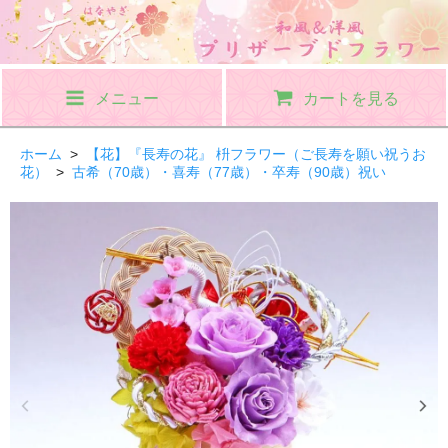
メニュー
カートを見る
ホーム
>
【花】『長寿の花』 枡フラワー（ご長寿を願い祝うお
花）
>
古希（70歳）・喜寿（77歳）・卒寿（90歳）祝い