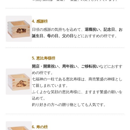
4. 感謝枡
日頃の感謝の気持ちを込めて、
退職祝い、記念日、お
誕生日、母の日、父の日
などにおすすめの枡です。
5. 恵比寿様枡
開店・開業祝い、周年祝い、ご移転祝い
などにおすす
めの枡です。
七福神の一柱である恵比寿様は、商売繁盛の神様とし
て親しまれています。
ふくよかな笑顔の恵比寿様に、ますます繁盛の願いを
込めて。
釣り好きの方への贈り物としても人気です。
6. 寿の枡