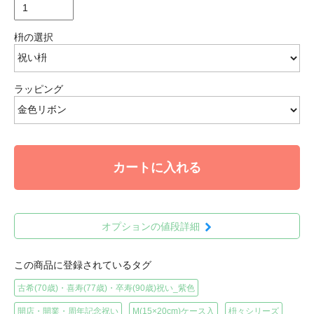
枡の選択
ラッピング
カートに入れる
オプションの値段詳細
この商品に登録されているタグ
古希(70歳)・喜寿(77歳)・卒寿(90歳)祝い_紫色
開店・開業・周年記念祝い
M(15×20cm)ケース入
枡々シリーズ