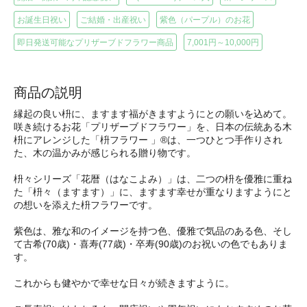
お誕生日祝い
ご結婚・出産祝い
紫色（パープル）のお花
即日発送可能なプリザーブドフラワー商品
7,001円～10,000円
商品の説明
縁起の良い枡に、ますます福がきますようにとの願いを込めて。
咲き続けるお花「プリザーブドフラワー」を、日本の伝統ある木
枡にアレンジした「枡フラワー 」®は、一つひとつ手作りされ
た、木の温かみが感じられる贈り物です。
枡々シリーズ「花暦（はなこよみ）」は、二つの枡を優雅に重ね
た「枡々（ますます）」に、ますます幸せが重なりますようにと
の想いを添えた枡フラワーです。
紫色は、雅な和のイメージを持つ色、優雅で気品のある色、そし
て古希(70歳)・喜寿(77歳)・卒寿(90歳)のお祝いの色でもありま
す。
これからも健やかで幸せな日々が続きますように。