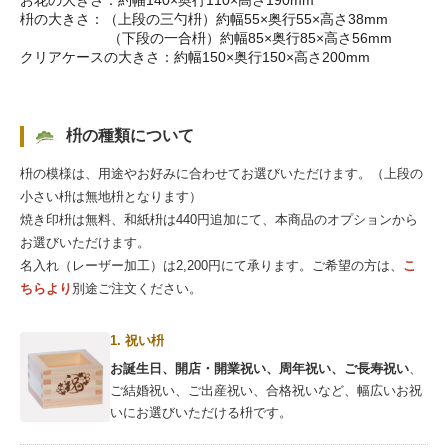
お花の大きさ：約幅140×奥行110×高さ190mm
枡の大きさ：（上段の三勺枡）約幅55×奥行55×高さ38mm
（下段の一合枡）約幅85×奥行85×高さ56mm
クリアケースの大きさ：約幅150×奥行150×高さ200mm
枡の種類について
枡の模様は、用途やお好みに合わせてお選びいただけます。（上段の
小さい枡は無地枡となります）
焼き印枡は無料、和紙枡は440円追加にて、本商品のオプションから
お選びいただけます。
名入れ（レーザー加工）は2,200円にて承ります。ご希望の方は、
こ
ちらより
別途ご注文ください。
1. 祝い枡
お誕生日、開店・開業祝い、周年祝い、ご長寿祝い
、
ご結婚祝い、ご出産祝い、合格祝いなど、幅広いお祝
いにお選びいただける枡です。