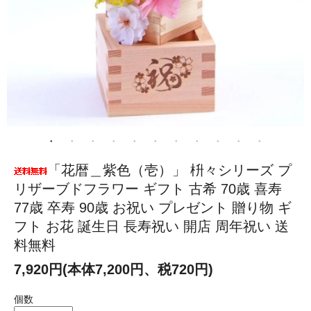
「花暦＿紫色（壱）」 枡々シリーズ プ
リザーブドフラワー ギフト 古希 70歳 喜寿
77歳 卒寿 90歳 お祝い プレゼント 贈り物 ギ
フト お花 誕生日 長寿祝い 開店 周年祝い 送
料無料
7,920円(本体7,200円、税720円)
個数