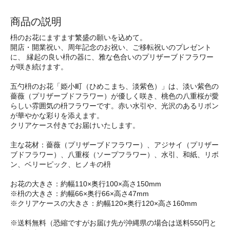
商品の説明
枡のお花にますます繁盛の願いを込めて。
開店・開業祝い、周年記念のお祝い、ご移転祝いのプレゼント
に、 縁起の良い枡の器に、雅な色合いのプリザーブドフラワー
が咲き続けます。
五勺枡のお花「姫小町（ひめこまち、淡紫色）」は、淡い紫色の
薔薇（プリザーブドフラワー）が優しく咲き、桃色の八重桜が愛
らしい雰囲気の枡フラワーです。赤い水引や、光沢のあるリボン
が華やかな彩りを添えます。
クリアケース付きでお届けいたします。
主な花材：薔薇（プリザーブドフラワー）、アジサイ（プリザー
ブドフラワー）、八重桜（ソープフラワー）、水引、和紙、リボ
ン、ベリーピック、ヒノキの枡
お花の大きさ：約幅110×奥行100×高さ150mm
※枡の大きさ：約幅66×奥行66×高さ47mm
※クリアケースの大きさ：約幅120×奥行120×高さ160mm
※送料無料（恐縮ですがお届け先が沖縄県の場合は送料550円と