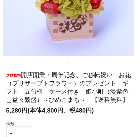
開店開業・周年記念、ご移転祝い お花
（プリザーブドフラワー）のプレゼント ギ
フト 五勺枡 ケース付き 姫小町（淡紫色
＿益々繁盛）～ひめこまち～ 【送料無料】
5,280円(本体4,800円、税480円)
個数