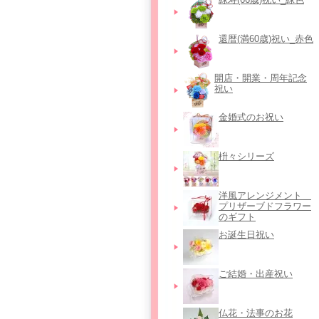
還暦(満60歳)祝い_赤色
開店・開業・周年記念
祝い
金婚式のお祝い
枡々シリーズ
洋風アレンジメント＿
プリザーブドフラワー
のギフト
お誕生日祝い
ご結婚・出産祝い
仏花・法事のお花