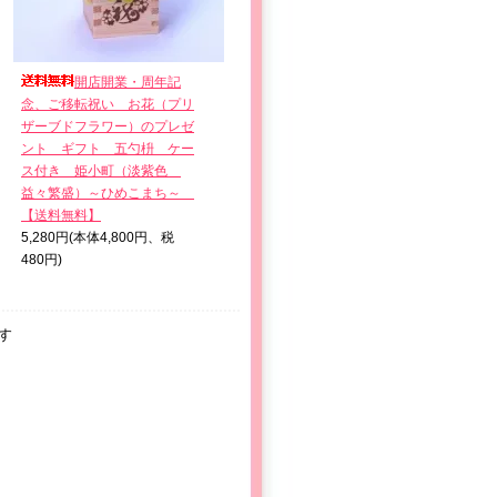
開店開業・周年記
念、ご移転祝い お花（プリ
ザーブドフラワー）のプレゼ
ント ギフト 五勺枡 ケー
ス付き 姫小町（淡紫色＿
益々繁盛）～ひめこまち～
【送料無料】
5,280円(本体4,800円、税
480円)
ます