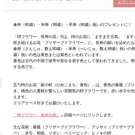
オプショ
傘寿（80歳）・米寿（88歳）・卒寿（90歳）祝いのプレゼントに！
「枡フラワー 長寿の花」®は、枡のお花に「ますます元気」「ます
咲き続けるお花「プリザーブドフラワー」に、長寿の願いを込めたお
傘寿（さんじゅ、数え80歳）・米寿（べいじゅ、数え88歳）祝いの
歳）祝いの色は黄色または紫色といわれています。
黄色は古代の中国で皇帝や皇位を表す色として使われてきました。明
する色です。
五勺枡のお花「姫小町（ひめこまち、黄色）」は、黄色の薔薇（プリ
き、桃色の八重桜が愛らしい雰囲気の枡フラワーです。赤い水引や光
えます。
クリアケース付きでお届けいたします。
「枡フラワー 長寿の花」
←詳細ページにリンクします。
主な花材：薔薇（プリザーブドフラワー）、アジサイ（プリザーブド
ー）、水引、和紙、リボン、ベリーピック、ヒノキの枡