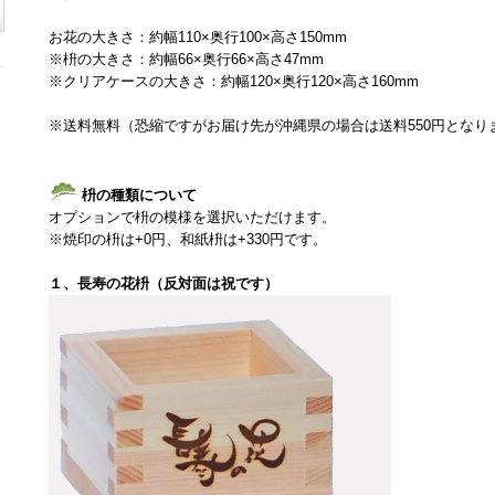
お花の大きさ：約幅110×奥行100×高さ150mm
※枡の大きさ：約幅66×奥行66×高さ47mm
※クリアケースの大きさ：約幅120×奥行120×高さ160mm
※送料無料（恐縮ですがお届け先が沖縄県の場合は送料550円となり
枡の種類について
オプションで枡の模様を選択いただけます。
※焼印の枡は+0円、和紙枡は+330円です。
１、長寿の花枡（反対面は祝です）