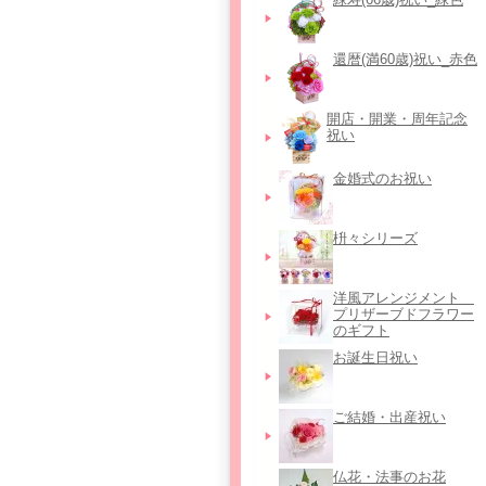
還暦(満60歳)祝い_赤色
開店・開業・周年記念
祝い
金婚式のお祝い
枡々シリーズ
洋風アレンジメント＿
プリザーブドフラワー
のギフト
お誕生日祝い
ご結婚・出産祝い
仏花・法事のお花