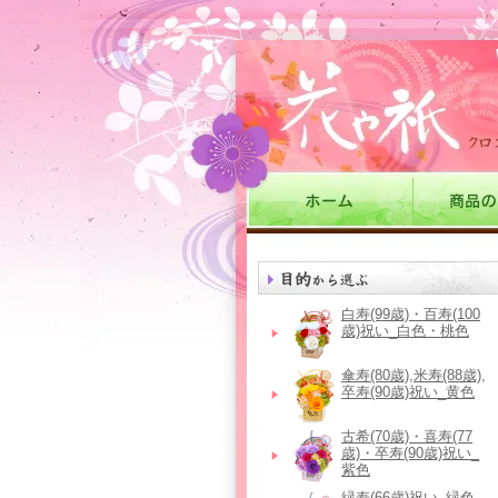
白寿(99歳)・百寿(100
歳)祝い_白色・桃色
傘寿(80歳),米寿(88歳),
卒寿(90歳)祝い_黄色
古希(70歳)・喜寿(77
歳)・卒寿(90歳)祝い_
紫色
緑寿(66歳)祝い_緑色