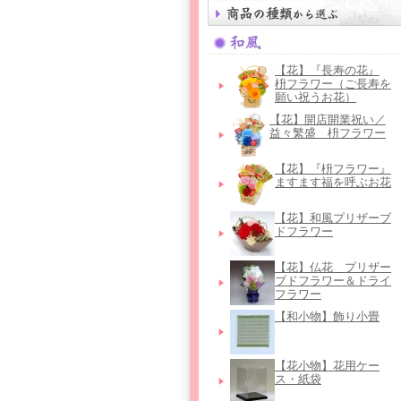
【花】『長寿の花』
枡フラワー（ご長寿を
願い祝うお花）
【花】開店開業祝い／
益々繁盛 枡フラワー
【花】『枡フラワー』
ますます福を呼ぶお花
【花】和風プリザーブ
ドフラワー
【花】仏花＿プリザー
ブドフラワー＆ドライ
フラワー
【和小物】飾り小畳
【花小物】花用ケー
ス・紙袋