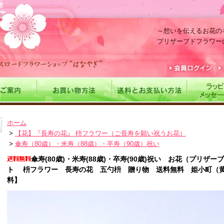
～想いを伝えるお花の
プリザーブドフラワー
ホーム
>
【花】『長寿の花』 枡フラワー（ご長寿を願い祝うお花）
>
傘寿（80歳）・米寿（88歳）・卒寿（90歳）祝い
傘寿(80歳)・米寿(88歳)・卒寿(90歳)祝い お花（プリ
ト 枡フラワー 長寿の花 五勺枡 贈り物 送料無料 姫小町（
料】