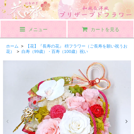
メニュー
カートを見る
ホーム
>
【花】『長寿の花』 枡フラワー（ご長寿を願い祝うお
花）
>
白寿（99歳）・百寿（100歳）祝い