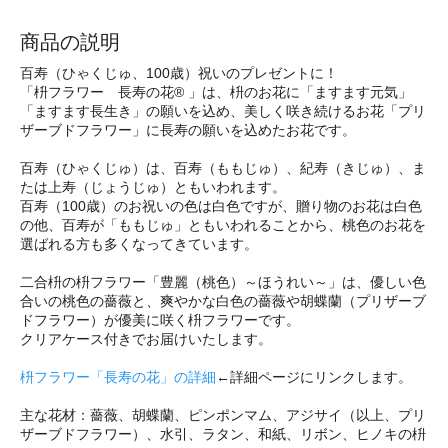
商品の説明
百寿（ひゃくじゅ、100歳）祝いのプレゼントに！
「枡フラワー 長寿の花® 」は、枡のお花に「ますます元気」
「ますます長生き」の願いを込め、美しく咲き続けるお花「プリ
ザーブドフラワー」に長寿の願いを込めたお花です。
百寿（ひゃくじゅ）は、百寿（ももじゅ）、紀寿（きじゅ）、ま
たは上寿（じょうじゅ）ともいわれます。
百寿（100歳）のお祝いの色は白色ですが、贈り物のお花は白色
の他、百寿が「ももじゅ」ともいわれることから、桃色のお花を
選ばれる方も多くなってきています。
二合枡の枡フラワー「豊麗（桃色）～ほうれい～」は、優しい色
合いの桃色の薔薇と、爽やかな白色の薔薇や胡蝶蘭（プリザーブ
ドフラワー）が優美に咲く枡フラワーです。
クリアケース付きでお届けいたします。
枡フラワー「長寿の花」の詳細
←詳細ページにリンクします。
主な花材：薔薇、胡蝶蘭、ピンポンマム、アジサイ（以上、プリ
ザーブドフラワー）、水引、ラタン、和紙、リボン、ヒノキの枡