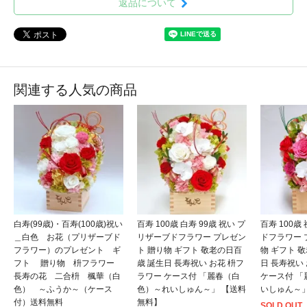
返品について
関連する人気の商品
白寿(99歳)・百寿(100歳)祝い
百寿 100歳 白寿 99歳 祝い プ
百寿 100歳
＿白色 お花（プリザーブド
リザーブドフラワー プレゼン
ドフラワー 
フラワー）のプレゼント ギ
ト 贈り物 ギフト 敬老の日百
物 ギフト 
フト 贈り物 枡フラワー
歳 誕生日 長寿祝い お花 枡フ
日 長寿祝い
長寿の花 二合枡 楓華（白
ラワー ケース付 「麗春（白
ケース付 
色） ～ふうか～（ケース
色）～れいしゅん～」 【送料
いしゅん～」
付）送料無料
無料】
SOLD OUT