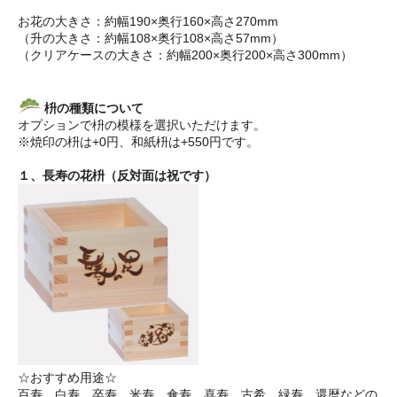
お花の大きさ：約幅190×奥行160×高さ270mm
（升の大きさ：約幅108×奥行108×高さ57mm）
（クリアケースの大きさ：約幅200×奥行200×高さ300mm）
枡の種類について
オプションで枡の模様を選択いただけます。
※焼印の枡は+0円、和紙枡は+550円です。
１、長寿の花枡（反対面は祝です）
☆おすすめ用途☆
百寿、白寿、卒寿、米寿、傘寿、喜寿、古希、緑寿、還暦などの