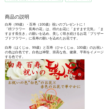
商品の説明
白寿（99歳）・百寿（100歳）祝いのプレゼントに！
「枡フラワー 長寿の花」は、枡のお花に「ますます元気」「ま
すます長生き」の願いを込め、美しく咲き続けるお花「プリザー
ブドフラワー」に長寿の願いを込めたお花です。
白寿（はくじゅ、99歳）と百寿（ひゃくじゅ、100歳）のお祝い
の色は白色です。白色は神聖、崇高な色、健康、平和をイメージ
する色です。