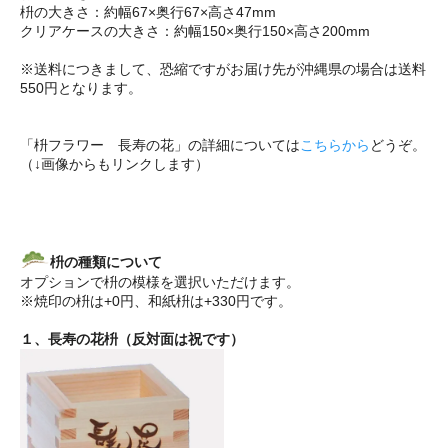
枡の大きさ：約幅67×奥行67×高さ47mm
クリアケースの大きさ：約幅150×奥行150×高さ200mm
※送料につきまして、恐縮ですがお届け先が沖縄県の場合は送料
550円となります。
「枡フラワー 長寿の花」の詳細については
こちらから
どうぞ。
（↓画像からもリンクします）
枡の種類について
オプションで枡の模様を選択いただけます。
※焼印の枡は+0円、和紙枡は+330円です。
１、長寿の花枡（反対面は祝です）