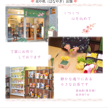
花や祇（はなやぎ）店舗