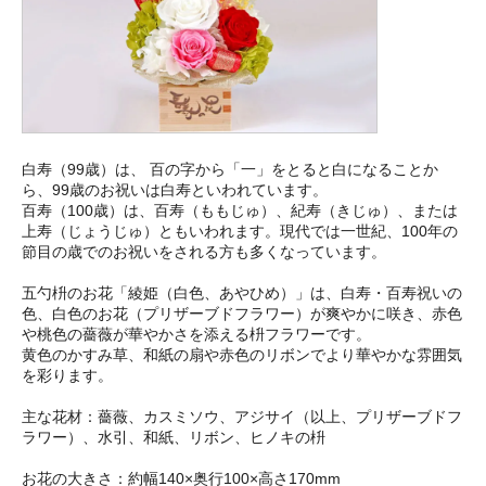
白寿（99歳）は、 百の字から「一」をとると白になることか
ら、99歳のお祝いは白寿といわれています。
百寿（100歳）は、百寿（ももじゅ）、紀寿（きじゅ）、または
上寿（じょうじゅ）ともいわれます。現代では一世紀、100年の
節目の歳でのお祝いをされる方も多くなっています。
五勺枡のお花「綾姫（白色、あやひめ）」は、白寿・百寿祝いの
色、白色のお花（プリザーブドフラワー）が爽やかに咲き、赤色
や桃色の薔薇が華やかさを添える枡フラワーです。
黄色のかすみ草、和紙の扇や赤色のリボンでより華やかな雰囲気
を彩ります。
主な花材：薔薇、カスミソウ、アジサイ（以上、プリザーブドフ
ラワー）、水引、和紙、リボン、ヒノキの枡
お花の大きさ：約幅140×奥行100×高さ170mm