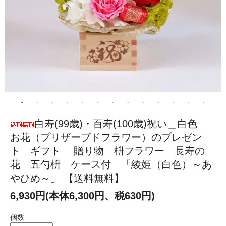
白寿(99歳)・百寿(100歳)祝い＿白色
お花（プリザーブドフラワー）のプレゼン
ト ギフト 贈り物 枡フラワー 長寿の
花 五勺枡 ケース付 「綾姫（白色）～あ
やひめ～」 【送料無料】
6,930円(本体6,300円、税630円)
個数