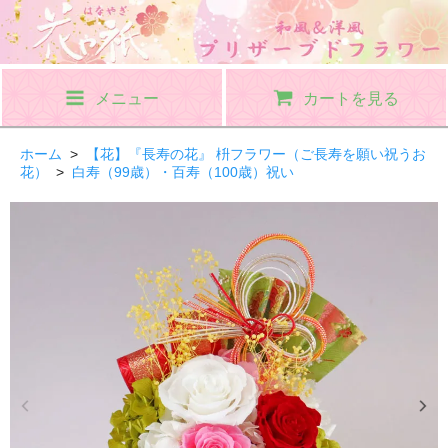
メニュー
カートを見る
ホーム
>
【花】『長寿の花』 枡フラワー（ご長寿を願い祝うお
花）
>
白寿（99歳）・百寿（100歳）祝い