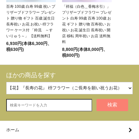
百寿 100歳 白寿 99歳 祝い プ
「祥福（白色＿香梅水引）」
リザーブドフラワー プレゼン
プリザーブドフラワー プレゼ
ト 贈り物 ギフト 百歳 誕生日
ント 白寿 99歳 百寿 100歳 お
長寿祝い お花 お祝い 枡フラ
花 ギフト 贈り物 百寿祝い お
ワー ケース付 「粋流 ～す
祝い お花 誕生日 長寿祝い 開
いりゅう～」 【送料無料】
店 移転 周年祝い お店 送料無
料
6,930円(本体6,300円、
税630円)
8,800円(本体8,000円、
税800円)
ほかの商品を探す
検索
ホーム