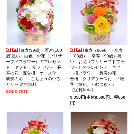
白寿(99歳)・百寿(100
傘寿（80歳）・米寿
歳)祝い＿白色 お花（プリザ
（88歳）・卒寿（90歳）祝
ーブドフラワー）のプレゼン
い お花（プリザーブドフラ
ト ギフト 枡フラワー 長
ワー）のプレゼント ギフト
寿の花 五合枡 ケース付
枡フラワー 長寿の花 一
胡蝶の彩 ～こちょうのいろ
合枡 クリアケース付 「睦
どり～ 送料無料
季（黄色）～むつき～」
【送料無料】
SOLD OUT
9,350円(本体8,500円、税850
円)