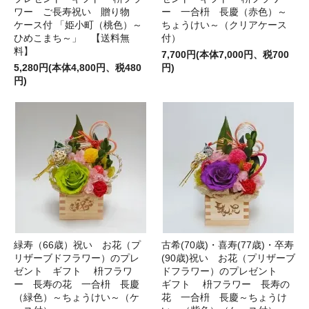
ワー ご長寿祝い 贈り物
ー 一合枡 長慶（赤色）～
ケース付 「姫小町（桃色）～
ちょうけい～（クリアケース
ひめこまち～」 【送料無
付）
料】
7,700円(本体7,000円、税700
5,280円(本体4,800円、税480
円)
円)
緑寿（66歳）祝い お花（プ
古希(70歳)・喜寿(77歳)・卒寿
リザーブドフラワー）のプレ
(90歳)祝い お花（プリザーブ
ゼント ギフト 枡フラワ
ドフラワー）のプレゼント
ー 長寿の花 一合枡 長慶
ギフト 枡フラワー 長寿の
（緑色）～ちょうけい～（ケ
花 一合枡 長慶～ちょうけ