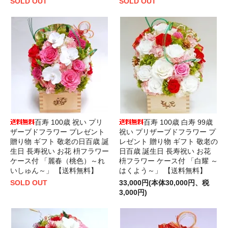
SOLD OUT
SOLD OUT
百寿 100歳 祝い プリ
百寿 100歳 白寿 99歳
ザーブドフラワー プレゼント
祝い プリザーブドフラワー プ
贈り物 ギフト 敬老の日百歳 誕
レゼント 贈り物 ギフト 敬老の
生日 長寿祝い お花 枡フラワー
日百歳 誕生日 長寿祝い お花
ケース付 「麗春（桃色）～れ
枡フラワー ケース付 「白耀 ～
いしゅん～」 【送料無料】
はくよう～」 【送料無料】
SOLD OUT
33,000円(本体30,000円、税
3,000円)