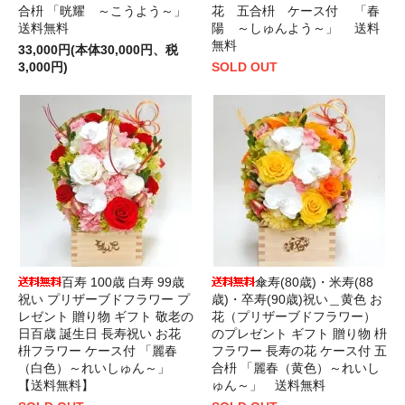
合枡 「晄耀 ～こうよう～」
花 五合枡 ケース付 「春
送料無料
陽 ～しゅんよう～」 送料
無料
33,000円(本体30,000円、税
3,000円)
SOLD OUT
百寿 100歳 白寿 99歳
傘寿(80歳)・米寿(88
祝い プリザーブドフラワー プ
歳)・卒寿(90歳)祝い＿黄色 お
レゼント 贈り物 ギフト 敬老の
花（プリザーブドフラワー）
日百歳 誕生日 長寿祝い お花
のプレゼント ギフト 贈り物 枡
枡フラワー ケース付 「麗春
フラワー 長寿の花 ケース付 五
（白色）～れいしゅん～」
合枡 「麗春（黄色）～れいし
【送料無料】
ゅん～」 送料無料