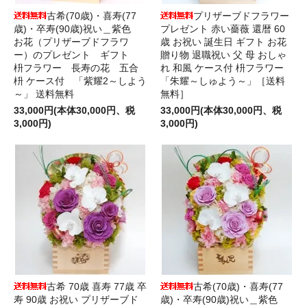
古希(70歳)・喜寿(77
プリザーブドフラワー
歳)・卒寿(90歳)祝い＿紫色
プレゼント 赤い薔薇 還暦 60
お花（プリザーブドフラワ
歳 お祝い 誕生日 ギフト お花
ー）のプレゼント ギフト
贈り物 退職祝い 父 母 おしゃ
枡フラワー 長寿の花 五合
れ 和風 ケース付 枡フラワー
枡 ケース付 「紫耀2～しよう
「朱耀～しゅよう～」［送料
～」 送料無料
無料］
33,000円(本体30,000円、税
33,000円(本体30,000円、税
3,000円)
3,000円)
古希 70歳 喜寿 77歳 卒
古希(70歳)・喜寿(77
寿 90歳 お祝い プリザーブド
歳)・卒寿(90歳)祝い＿紫色