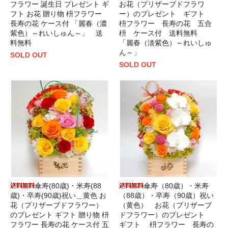
フラワー 誕生日 プレゼント ギ
お花（プリザーブドフラワ
フト お花 贈り物 枡フラワー
ー）のプレゼント ギフト
長寿の花 ケース付 「麗春（濃
枡フラワー 長寿の花 五合
紫色）～れいしゅん～」 送
枡 ケース付 送料無料
料無料
「麗春（淡紫色）～れいしゅ
ん～」
SOLD OUT
SOLD OUT
傘寿(80歳)・米寿(88
傘寿（80歳）・米寿
歳)・卒寿(90歳)祝い＿黄色 お
（88歳）・卒寿（90歳）祝い
花（プリザーブドフラワー）
（黄色） お花（プリザーブ
のプレゼント ギフト 贈り物 枡
ドフラワー）のプレゼント
フラワー 長寿の花 ケース付 五
ギフト 枡フラワー 長寿の