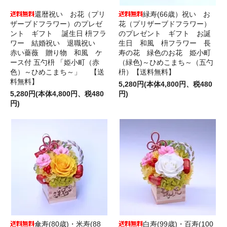
還暦祝い お花（プリ
緑寿(66歳）祝い お
ザーブドフラワー）のプレゼ
花（プリザーブドフラワー）
ント ギフト 誕生日 枡フラ
のプレゼント ギフト お誕
ワー 結婚祝い 退職祝い
生日 和風 枡フラワー 長
赤い薔薇 贈り物 和風 ケ
寿の花 緑色のお花 姫小町
ース付 五勺枡 「姫小町（赤
（緑色)～ひめこまち～（五勺
色）～ひめこまち～」 【送
枡）【送料無料】
料無料】
5,280円(本体4,800円、税480
5,280円(本体4,800円、税480
円)
円)
傘寿(80歳)・米寿(88
白寿(99歳)・百寿(100