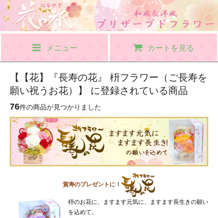
メニュー
カートを見る
【【花】『長寿の花』 枡フラワー（ご長寿を
願い祝うお花）】 に登録されている商品
76
件の商品が見つかりました
賀寿のプレゼントに！
枡のお花に、ますます元気に、ますます長生きの願い
を込めて。