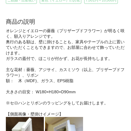
ご結婚・出産祝い
黄色（イエロー）のお花
7,001円～10,000円
商品の説明
オレンジとイエローの薔薇（プリザーブドフラワー）が明るく咲
く、額入りアレンジです。
奥行のある額は、壁に掛けることも、家具やテーブルの上に置い
ていただくこともできますので、お部屋に合わせて飾っていただ
けます。
ガラスの蓋付で、ほこりが付かず、お花が長持ちします。
主な花材：薔薇、アジサイ、カスミソウ（以上、プリザーブドフ
ラワー）、リボン
額： 木（MDF)、ガラス、EPS樹脂
大きさの目安： W180×H180×D90mm
※セロハンとリボンのラッピングをしてお届けします。
【側面画像・壁掛けイメージ】