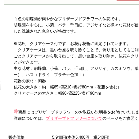
白色の胡蝶蘭が爽やかなプリザーブドフラワーの仏花です。
胡蝶蘭を中心に、小菊、バラ、千日紅、アジサイなど様々な花材が使
した洗練された色合いが特徴です。
※花瓶、クリアケース付です。お花は花瓶に固定されています。
クリアケースは、黒い台座を取り除くことで、飾り用としてもご利
ごとクリアケースから取り出して、黒い台座を取り除き、仏花をクリ
とができます。
主な花材：胡蝶蘭、小菊、バラ、千日紅、アジサイ、カスミソウ、葉
ー）、ハス（ドライ、プラチナ色加工）
花器の素材：陶器
仏花の大きさ：約 幅85×高210×奥行80mm（花瓶を含む）
クリアケースの大きさ：幅90×高225×奥行90mm
商品にはプリザーブドフラワーのお取扱い説明書をお付けいたし
詳細については、
プリザーブドフラワーについて
のページをご参照く
販売価格
5,940円(本体5,400円、税540円)