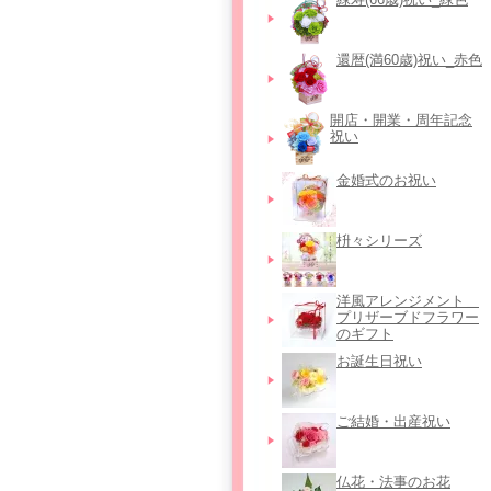
還暦(満60歳)祝い_赤色
開店・開業・周年記念
祝い
金婚式のお祝い
枡々シリーズ
洋風アレンジメント＿
プリザーブドフラワー
のギフト
お誕生日祝い
ご結婚・出産祝い
仏花・法事のお花