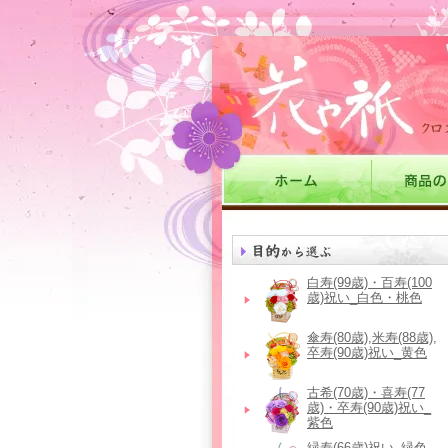
白寿(99歳)・百寿(100
歳)祝い_白色・桃色
傘寿(80歳),米寿(88歳),
卒寿(90歳)祝い_黄色
古希(70歳)・喜寿(77
歳)・卒寿(90歳)祝い_
紫色
緑寿(66歳)祝い_緑色