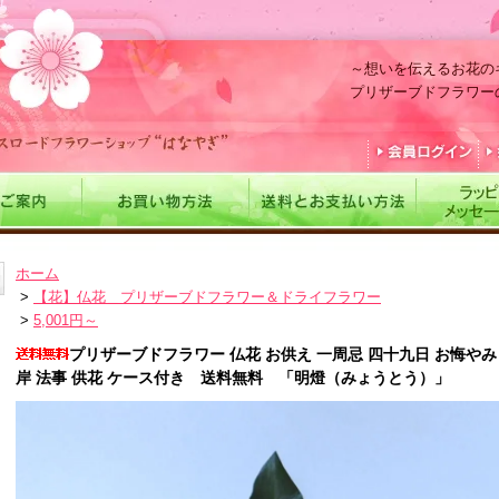
～想いを伝えるお花の
プリザーブドフラワー
ホーム
>
【花】仏花＿プリザーブドフラワー＆ドライフラワー
>
5,001円～
プリザーブドフラワー 仏花 お供え 一周忌 四十九日 お悔やみ 
岸 法事 供花 ケース付き 送料無料 「明燈（みょうとう）」