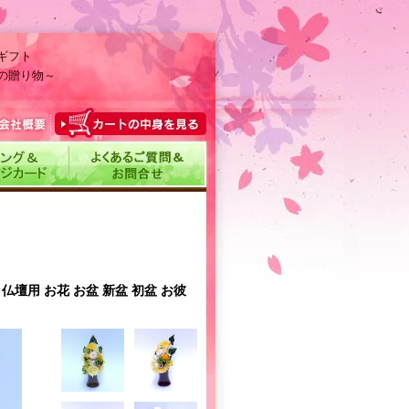
ギフト
の贈り物～
仏壇用 お花 お盆 新盆 初盆 お彼