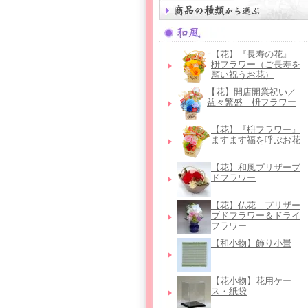
【花】『長寿の花』
枡フラワー（ご長寿を
願い祝うお花）
【花】開店開業祝い／
益々繁盛 枡フラワー
【花】『枡フラワー』
ますます福を呼ぶお花
【花】和風プリザーブ
ドフラワー
【花】仏花＿プリザー
ブドフラワー＆ドライ
フラワー
【和小物】飾り小畳
【花小物】花用ケー
ス・紙袋