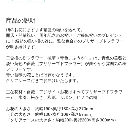
商品の説明
枡のお花にますます繁盛の願いを込めて。
開店・開業祝い、周年記念のお祝い、ご移転祝いのプレゼント
に！ 縁起の良い枡の器に、雅な色合いのプリザーブドフラワー
が咲き続けます。
二合枡の枡フラワー「楓華（青色、ふうか）」は、青色の薔薇と
淡い黄色の薔薇（プリザーブドフラワー）が爽やかな雰囲気の枡
フラワーです。
青い薔薇の花ことばは夢かなうです。
クリアケース付きでお届けいたします。
主な花材：薔薇、アジサイ（お花はすべてプリザーブドフラワ
ー）、水引、松かさ、和紙、リボン、ヒノキの枡
お花の大きさ：約幅190×奥行160×高さ270mm
（升の大きさ：約幅108×奥行108×高さ57mm）
（クリアケースの大きさ：約幅200×奥行200×高さ300mm）