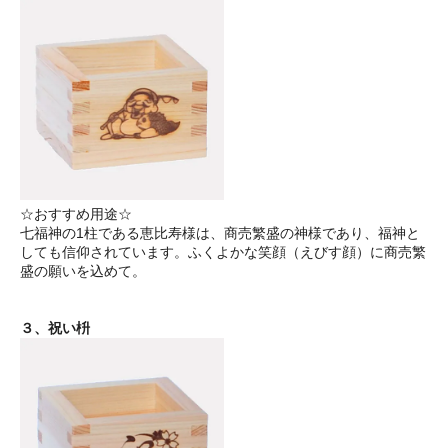
☆おすすめ用途☆
七福神の1柱である恵比寿様は、商売繁盛の神様であり、福神と
しても信仰されています。ふくよかな笑顔（えびす顔）に商売繁
盛の願いを込めて。
３、祝い枡