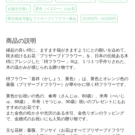
お誕生日祝い
黄色（イエロー）のお花
即日発送可能なプリザーブドフラワー商品
10,001円～16,500円
商品の説明
縁起の良い枡に、ますます福がきますようにとの願いを込めて。
咲き続けるお花「プリザーブドフラワー」を、日本の伝統ある木
枡にアレンジした「枡フラワー 」®は、１つ１つ手作りされた、
木の温かみが感じられる贈り物です。
枡フラワー「嘉祥（かしょう、黄色）」は、黄色とオレンジ色の
薔薇（プリザーブドフラワー）が華やかに咲く枡フラワーです。
黄色がお祝いの色の、傘寿（さんじゅ、80歳）、米寿（べいじ
ゅ、88歳）、卒寿（そつじゅ、90歳）祝いのプレゼントにもお
すすめのお花です。
また金色の松かさや光沢のある水引、金色リボンのラッピング
で、金婚式のお祝いにも人気の贈り物です。
主な花材：薔薇、アジサイ（お花はすべてプリザーブドフラワ