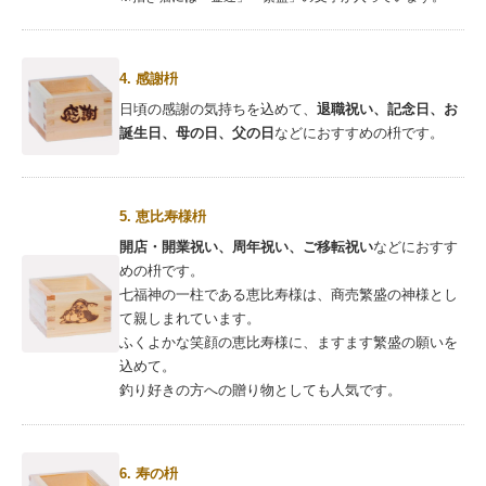
4. 感謝枡
日頃の感謝の気持ちを込めて、
退職祝い、記念日、お
誕生日、母の日、父の日
などにおすすめの枡です。
5. 恵比寿様枡
開店・開業祝い、周年祝い、ご移転祝い
などにおすす
めの枡です。
七福神の一柱である恵比寿様は、商売繁盛の神様とし
て親しまれています。
ふくよかな笑顔の恵比寿様に、ますます繁盛の願いを
込めて。
釣り好きの方への贈り物としても人気です。
6. 寿の枡