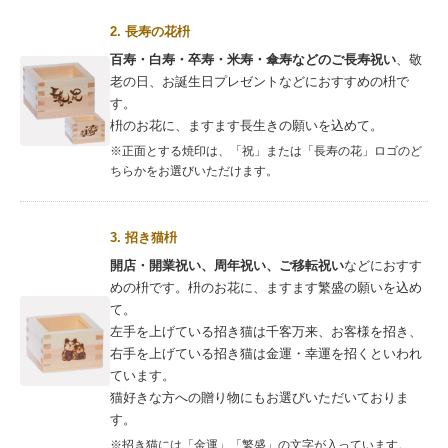
2. 長寿の花枡
百寿・白寿・卒寿・米寿・傘寿などのご長寿祝い
、敬
老の日、お誕生日プレゼントなどにおすすめの枡で
す。
枡のお花に、ますます長生きの願いを込めて。
※正面とする焼印は、「祝」または「長寿の花」ロゴのど
ちらかをお選びいただけます。
3. 招き猫枡
開店・開業祝い、周年祝い、ご移転祝い
などにおすす
めの枡です。枡のお花に、ますます繁盛の願いを込め
て。
左手を上げている招き猫は千客万来、お客様を招き、
右手を上げている招き猫は金運・幸運を招くといわれ
ています。
猫好きな方への贈り物にもお選びいただいておりま
す。
※招き猫には「金運」「繁盛」の文字が入っています。