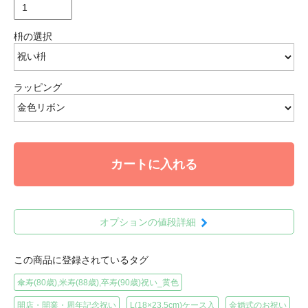
枡の選択
ラッピング
カートに入れる
オプションの値段詳細
この商品に登録されているタグ
傘寿(80歳),米寿(88歳),卒寿(90歳)祝い_黄色
開店・開業・周年記念祝い
L(18×23.5cm)ケース入
金婚式のお祝い