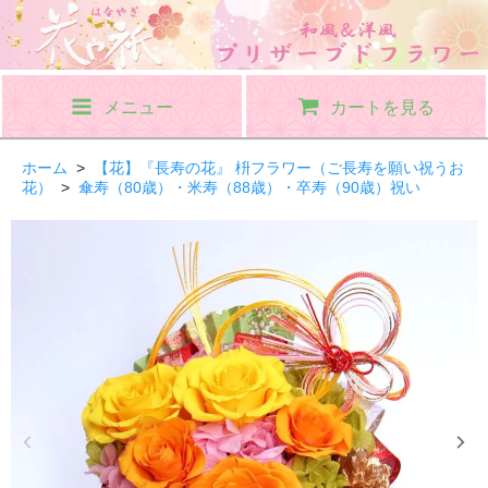
メニュー
カートを見る
ホーム
>
【花】『長寿の花』 枡フラワー（ご長寿を願い祝うお
花）
>
傘寿（80歳）・米寿（88歳）・卒寿（90歳）祝い