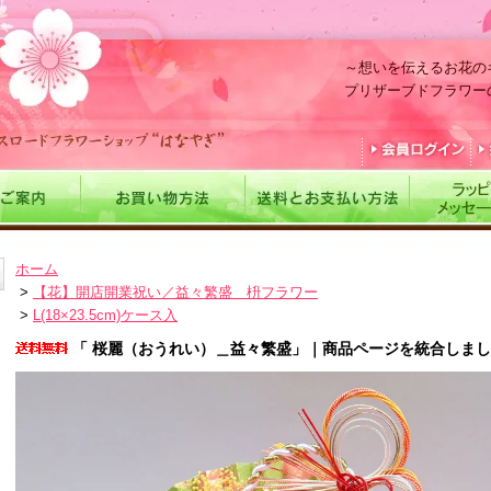
～想いを伝えるお花の
プリザーブドフラワー
ホーム
>
【花】開店開業祝い／益々繁盛 枡フラワー
>
L(18×23.5cm)ケース入
「 桜麗（おうれい）＿益々繁盛」｜商品ページを統合しま