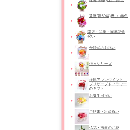
還暦(満60歳)祝い_赤色
開店・開業・周年記念
祝い
金婚式のお祝い
枡々シリーズ
洋風アレンジメント＿
プリザーブドフラワー
のギフト
お誕生日祝い
ご結婚・出産祝い
仏花・法事のお花