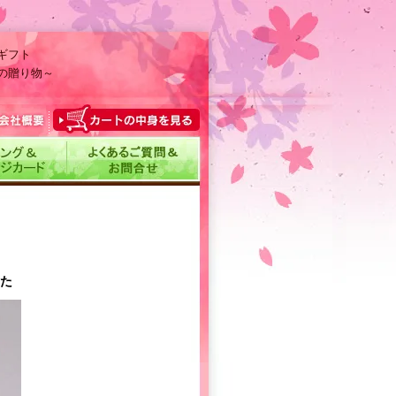
ギフト
の贈り物～
した