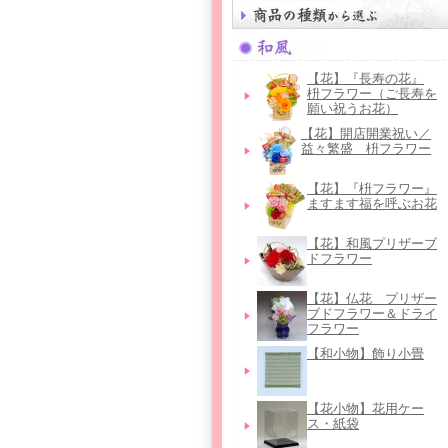
【花】『長寿の花』
枡フラワー（ご長寿を
願い祝うお花）
【花】開店開業祝い／
益々繁盛 枡フラワー
【花】『枡フラワー』
ますます福を呼ぶお花
【花】和風プリザーブ
ドフラワー
【花】仏花＿プリザー
ブドフラワー＆ドライ
フラワー
【和小物】飾り小畳
【花小物】花用ケー
ス・紙袋