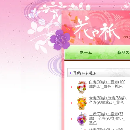
白寿(99歳)・百寿(100
歳)祝い_白色・桃色
傘寿(80歳),米寿(88歳),
卒寿(90歳)祝い_黄色
古希(70歳)・喜寿(77
歳)・卒寿(90歳)祝い_
紫色
緑寿(66歳)祝い_緑色