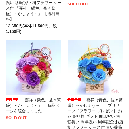
祝い 移転祝い 枡フラワー ケー
SOLD OUT
ス付 「嘉祥（緑色、益々繁
盛）～かしょう～」 【送料無
料】
12,650円(本体11,500円、税
1,150円)
「嘉祥（紫色、益々繁
「嘉祥（青色、益々繁
盛）～かしょう～」 ｜商品ペ
盛）～かしょう～」 プリザ
ージを統合しました
ーブドフラワー プレゼント お
花 贈り物 ギフト 開店祝い 移
SOLD OUT
転祝い 周年祝い 周年記念 お店
枡フラワー ケース付 青い薔薇