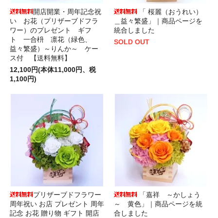
開店開業・周年記念祝
「 桜麗（おうれい）
い お花（プリザーブドフラ
＿益々繁盛」｜商品ページを
ワー）のプレゼント ギフ
統合しました
ト 一合枡 凛花（緑色、
SOLD OUT
益々繁盛）～りんか～ ケー
ス付 【送料無料】
12,100円(本体11,000円、税
1,100円)
プリザーブドフラワー
「嘉祥 ～かしょう
周年祝い お店 プレゼント 周年
～ 黄色」｜商品ページを統
記念 お花 贈り物 ギフト 開店
合しました