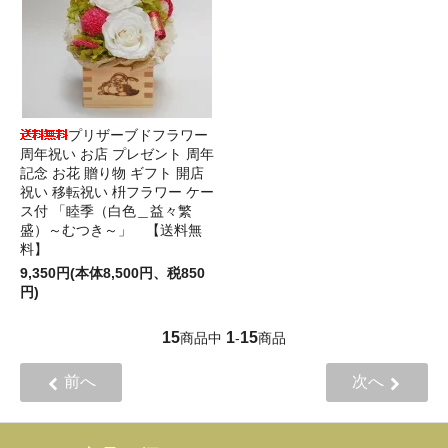
プリザーブドフラワー
周年祝い お店 プレゼント 周年
記念 お花 贈り物 ギフト 開店
祝い 移転祝い 枡フラワー ケー
ス付 「睦季（白色＿益々繁
盛）～むつき～」 【送料無
料】
9,350円(本体8,500円、税850
円)
15
1
15
商品中
-
商品
前へ
次へ