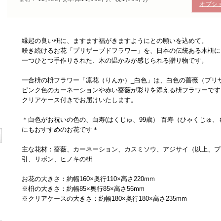
オプシ
縁起の良い枡に、ますます福がきますようにとの願いを込めて。
咲き続けるお花「プリザーブドフラワー」を、日本の伝統ある木枡に
一つひとつ手作りされた、木の温かみが感じられる贈り物です。
一合枡の枡フラワー「凛花（りんか）_白色」は、白色の薔薇（プリ
ピンク色のカーネーションや赤い薔薇が彩りを添える枡フラワーです
クリアケース付きでお届けいたします。
＊白色がお祝いの色の、白寿(はくじゅ、99歳） 百寿（ひゃくじゅ、
にもおすすめのお花です＊
主な花材：薔薇、カーネーション、カスミソウ、アジサイ（以上、プ
引、リボン、ヒノキの枡
お花の大きさ：約幅160×奥行110×高さ220mm
※枡の大きさ：約幅85×奥行85×高さ56mm
※クリアケースの大きさ：約幅180×奥行180×高さ235mm