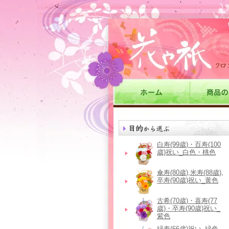
白寿(99歳)・百寿(100
歳)祝い_白色・桃色
傘寿(80歳),米寿(88歳),
卒寿(90歳)祝い_黄色
古希(70歳)・喜寿(77
歳)・卒寿(90歳)祝い_
紫色
緑寿(66歳)祝い_緑色