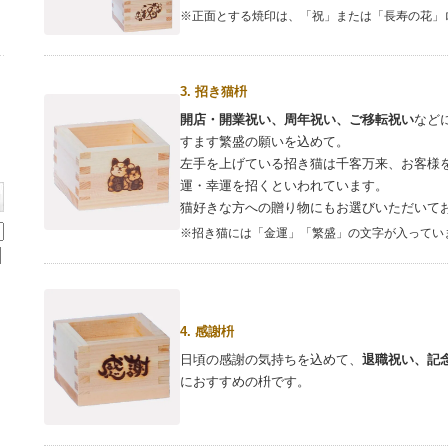
※正面とする焼印は、「祝」または「長寿の花」
3. 招き猫枡
開店・開業祝い、周年祝い、ご移転祝い
など
すます繁盛の願いを込めて。
左手を上げている招き猫は千客万来、お客様
運・幸運を招くといわれています。
猫好きな方への贈り物にもお選びいただいて
※招き猫には「金運」「繁盛」の文字が入ってい
4. 感謝枡
日頃の感謝の気持ちを込めて、
退職祝い、記
におすすめの枡です。