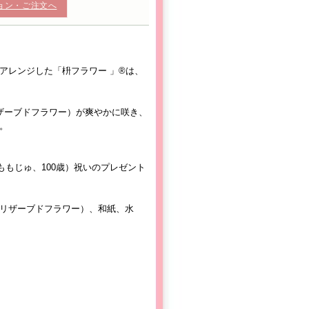
ョン・ご注文へ
アレンジした「枡フラワー 」®は、
ザーブドフラワー）が爽やかに咲き、
。
ももじゅ、100歳）祝いのプレゼント
リザーブドフラワー）、和紙、水