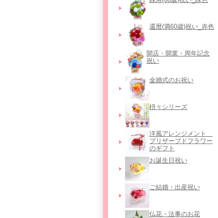
還暦(満60歳)祝い_赤色
開店・開業・周年記念
祝い
金婚式のお祝い
枡々シリーズ
洋風アレンジメント＿
プリザーブドフラワー
のギフト
お誕生日祝い
ご結婚・出産祝い
仏花・法事のお花