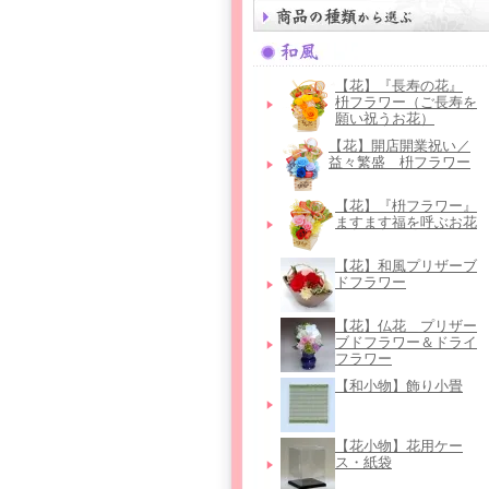
【花】『長寿の花』
枡フラワー（ご長寿を
願い祝うお花）
【花】開店開業祝い／
益々繁盛 枡フラワー
【花】『枡フラワー』
ますます福を呼ぶお花
【花】和風プリザーブ
ドフラワー
【花】仏花＿プリザー
ブドフラワー＆ドライ
フラワー
【和小物】飾り小畳
【花小物】花用ケー
ス・紙袋