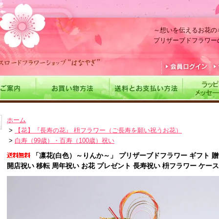
～想いを伝えるお花の
プリザーブドフラワー
ホーム
>
【花】『長寿の花』 枡フラワー（ご長寿を願い祝うお花）
>
白寿（99歳）・百寿（100歳）祝い
「凛花(白色）～りんか～」 プリザーブドフラワー ギフト 贈り物
開店祝い 移転 周年祝い お花 プレゼント 長寿祝い 枡フラワー ケー