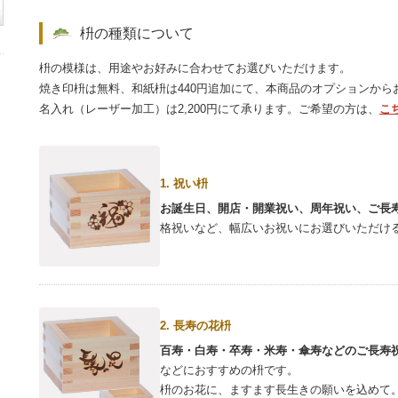
枡の種類について
枡の模様は、用途やお好みに合わせてお選びいただけます。
焼き印枡は無料、和紙枡は440円追加にて、本商品のオプションから
名入れ（レーザー加工）は2,200円にて承ります。ご希望の方は、
こ
1. 祝い枡
お誕生日、開店・開業祝い、周年祝い、ご長
格祝いなど、幅広いお祝いにお選びいただけ
2. 長寿の花枡
百寿・白寿・卒寿・米寿・傘寿などのご長寿
などにおすすめの枡です。
枡のお花に、ますます長生きの願いを込めて