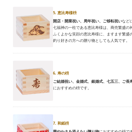
5. 恵比寿様枡
開店・開業祝い、周年祝い、ご移転祝い
など
七福神の一柱である恵比寿様は、商売繁盛の
ふくよかな笑顔の恵比寿様に、ますます繁盛
釣り好きの方への贈り物としても人気です。
6. 寿の枡
ご結婚祝い、金婚式、銀婚式、七五三、ご長
におすすめの枡です。
7. 和紙枡
華やかさを添えたい贈り物
におすすめの枡で