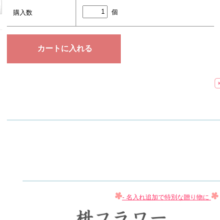
個
購入数
- 名入れ追加で特別な贈り物に