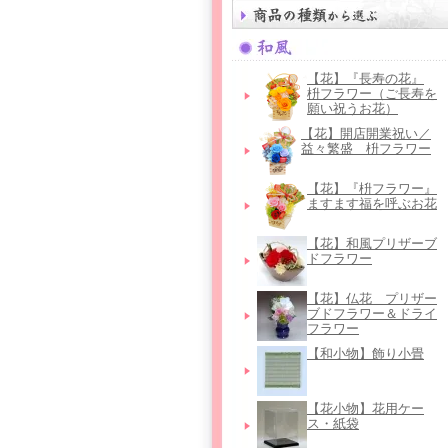
【花】『長寿の花』
枡フラワー（ご長寿を
願い祝うお花）
【花】開店開業祝い／
益々繁盛 枡フラワー
【花】『枡フラワー』
ますます福を呼ぶお花
【花】和風プリザーブ
ドフラワー
【花】仏花＿プリザー
ブドフラワー＆ドライ
フラワー
【和小物】飾り小畳
【花小物】花用ケー
ス・紙袋