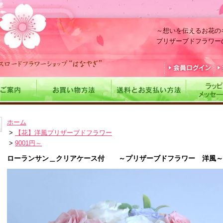
～想いを伝えるお花の
プリザーブドフラワー
ホーム
>
【花】洋風プリザーブドフラワー
>
9001円～
ローランサン＿クリアケース付 ～プリザーブドフラワー 洋風～