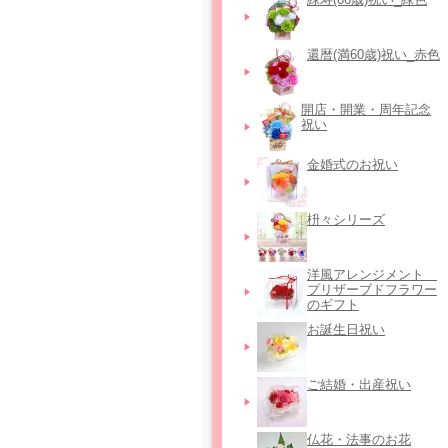
還暦(満60歳)祝い_赤色
開店・開業・周年記念
祝い
金婚式のお祝い
枡々シリーズ
洋風アレンジメント＿
プリザーブドフラワー
のギフト
お誕生日祝い
ご結婚・出産祝い
仏花・法事のお花