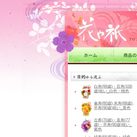
白寿(99歳)・百寿(100
歳)祝い_白色・桃色
傘寿(80歳),米寿(88歳),
卒寿(90歳)祝い_黄色
古希(70歳)・喜寿(77
歳)・卒寿(90歳)祝い_
紫色
緑寿(66歳)祝い_緑色