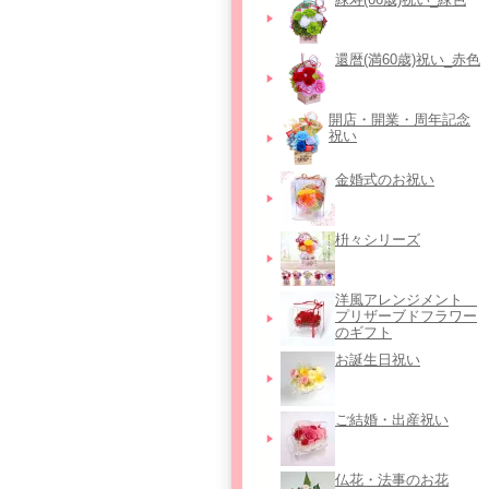
還暦(満60歳)祝い_赤色
開店・開業・周年記念
祝い
金婚式のお祝い
枡々シリーズ
洋風アレンジメント＿
プリザーブドフラワー
のギフト
お誕生日祝い
ご結婚・出産祝い
仏花・法事のお花