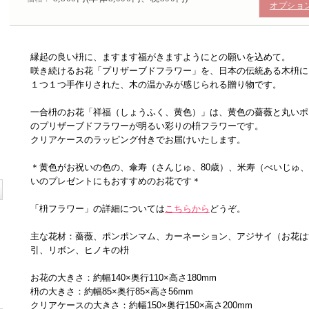
オプショ
縁起の良い枡に、ますます福がきますようにとの願いを込めて。
咲き続けるお花「プリザーブドフラワー」を、日本の伝統ある木枡に
１つ１つ手作りされた、木の温かみが感じられる贈り物です。
一合枡のお花「祥福（しょうふく、黄色）」は、黄色の薔薇と丸いポ
のプリザーブドフラワーが明るい彩りの枡フラワーです。
クリアケースのラッピング付きでお届けいたします。
＊黄色がお祝いの色の、傘寿（さんじゅ、80歳）、米寿（べいじゅ、
いのプレゼントにもおすすめのお花です＊
「枡フラワー」の詳細については
こちらから
どうぞ。
主な花材：薔薇、ポンポンマム、カーネーション、アジサイ（お花は
引、リボン、ヒノキの枡
お花の大きさ：約幅140×奥行110×高さ180mm
枡の大きさ：約幅85×奥行85×高さ56mm
クリアケースの大きさ：約幅150×奥行150×高さ200mm