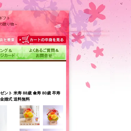
ギフト
の贈り物～
ト 米寿 88歳 傘寿 80歳 卒寿
 金婚式 送料無料