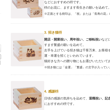
などにおすすめの枡です。
枡のお花に、ますます長生きの願いを込めて
※正面とする焼印は、「祝」または「長寿の花」
3. 招き猫枡
開店・開業祝い、周年祝い、ご移転祝い
など
すます繁盛の願いを込めて。
左手を上げている招き猫は千客万来、お客様
運・幸運を招くといわれています。
猫好きな方への贈り物にもお選びいただいて
※招き猫には「金運」「繁盛」の文字が入ってい
4. 感謝枡
日頃の感謝の気持ちを込めて、
退職祝い、記
におすすめの枡です。