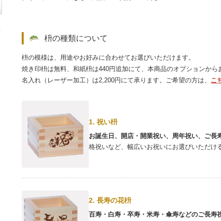
枡の種類について
枡の模様は、用途やお好みに合わせてお選びいただけます。
焼き印枡は無料、和紙枡は440円追加にて、本商品のオプションから
名入れ（レーザー加工）は2,200円にて承ります。ご希望の方は、
こ
1. 祝い枡
お誕生日、開店・開業祝い、周年祝い、ご長
格祝いなど、幅広いお祝いにお選びいただけ
2. 長寿の花枡
百寿・白寿・卒寿・米寿・傘寿などのご長寿