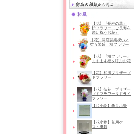
【花】『長寿の花』
枡フラワー（ご長寿を
願い祝うお花）
【花】開店開業祝い／
益々繁盛 枡フラワー
【花】『枡フラワー』
ますます福を呼ぶお花
【花】和風プリザーブ
ドフラワー
【花】仏花＿プリザー
ブドフラワー＆ドライ
フラワー
【和小物】飾り小畳
【花小物】花用ケー
ス・紙袋