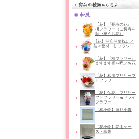
【花】『長寿の花』
枡フラワー（ご長寿を
願い祝うお花）
【花】開店開業祝い／
益々繁盛 枡フラワー
【花】『枡フラワー』
ますます福を呼ぶお花
【花】和風プリザーブ
ドフラワー
【花】仏花＿プリザー
ブドフラワー＆ドライ
フラワー
【和小物】飾り小畳
【花小物】花用ケー
ス・紙袋