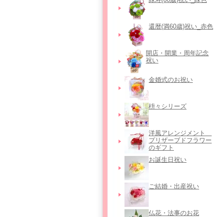
還暦(満60歳)祝い_赤色
開店・開業・周年記念
祝い
金婚式のお祝い
枡々シリーズ
洋風アレンジメント＿
プリザーブドフラワー
のギフト
お誕生日祝い
ご結婚・出産祝い
仏花・法事のお花