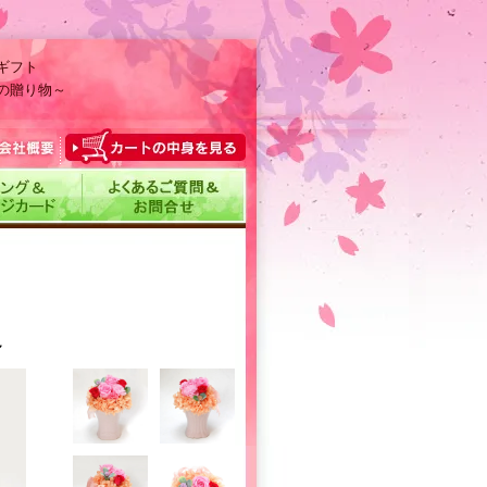
ギフト
の贈り物～
～