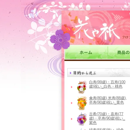
白寿(99歳)・百寿(100
歳)祝い_白色・桃色
傘寿(80歳),米寿(88歳),
卒寿(90歳)祝い_黄色
古希(70歳)・喜寿(77
歳)・卒寿(90歳)祝い_
紫色
緑寿(66歳)祝い_緑色