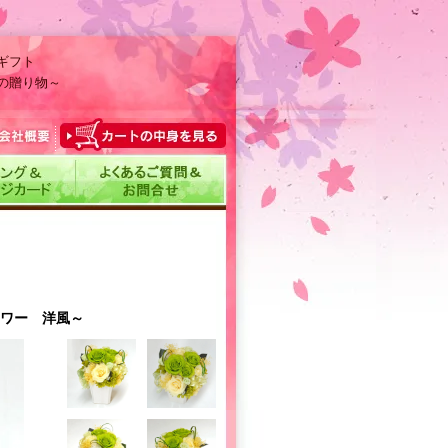
ギフト
の贈り物～
ワー 洋風～