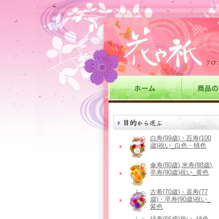
白寿(99歳)・百寿(100
歳)祝い_白色・桃色
傘寿(80歳),米寿(88歳),
卒寿(90歳)祝い_黄色
古希(70歳)・喜寿(77
歳)・卒寿(90歳)祝い_
紫色
緑寿(66歳)祝い_緑色