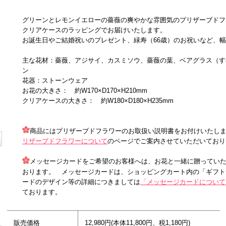
グリーンとレモンイエローの薔薇の爽やかな雰囲気のプリザーブドフ
クリアケースのラッピングでお届けいたします。
お誕生日やご結婚祝いのプレゼント、緑寿（66歳）のお祝いなど、
主な花材：薔薇、アジサイ、カスミソウ、薔薇の葉、ベアグラス（す
ン
花器：ストーンウェア
お花の大きさ： 約W170×D170×H210mm
クリアケースの大きさ： 約W180×D180×H235mm
商品にはプリザーブドフラワーのお取扱い説明書をお付けいたし
リザーブドフラワーについて
のページでご案内させていただいており
メッセージカードをご希望のお客様へは、お花と一緒に贈ってい
おります。 メッセージカードは、ショッピングカート内の「ギフト
ードのデザイン等の詳細につきましては
「メッセージカードについて
ております。
販売価格
12,980円(本体11,800円、税1,180円)