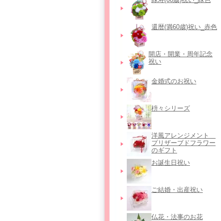
還暦(満60歳)祝い_赤色
開店・開業・周年記念
祝い
金婚式のお祝い
枡々シリーズ
洋風アレンジメント＿
プリザーブドフラワー
のギフト
お誕生日祝い
ご結婚・出産祝い
仏花・法事のお花