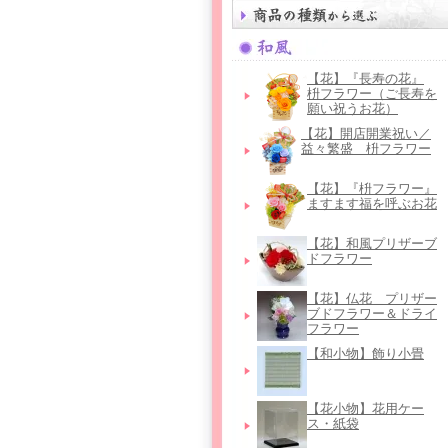
【花】『長寿の花』
枡フラワー（ご長寿を
願い祝うお花）
【花】開店開業祝い／
益々繁盛 枡フラワー
【花】『枡フラワー』
ますます福を呼ぶお花
【花】和風プリザーブ
ドフラワー
【花】仏花＿プリザー
ブドフラワー＆ドライ
フラワー
【和小物】飾り小畳
【花小物】花用ケー
ス・紙袋