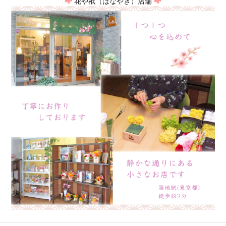
花や祇（はなやぎ）店舗