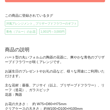
この商品に登録されているタグ
洋風アレンジメント＿プリザーブドフラワーのギフト
青色（ブルー）のお花
1,001円～3,000円
商品の説明
ハート型の丸いフォルムの陶器の花器に、爽やかな青色のプリザ
ーブドフラワーが咲くアレンジです。
お誕生日のプレゼントやお礼の品など、様々な用途にご利用いた
だけます。
主な花材：薔薇、アジサイ（以上、プリザーブドフラワー）、リ
ーフ（造花）、ガラスピック
花器：陶器
お花の大きさ： 約 W75×D80×H75mm
クリアケースの大きさ： 約W100×D100×H100mm