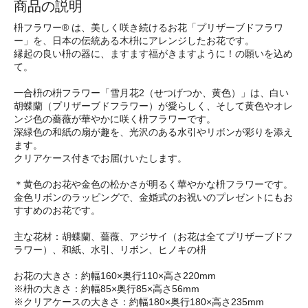
商品の説明
枡フラワー® は、美しく咲き続けるお花「プリザーブドフラワ
ー」を、日本の伝統ある木枡にアレンジしたお花です。
縁起の良い枡の器に、ますます福がきますように！の願いを込め
て。
一合枡の枡フラワー「雪月花2（せつげつか、黄色）」は、白い
胡蝶蘭（プリザーブドフラワー）が愛らしく、そして黄色やオレ
ンジ色の薔薇が華やかに咲く枡フラワーです。
深緑色の和紙の扇が趣を、光沢のある水引やリボンが彩りを添え
ます。
クリアケース付きでお届けいたします。
＊黄色のお花や金色の松かさが明るく華やかな枡フラワーです。
金色リボンのラッピングで、金婚式のお祝いのプレゼントにもお
すすめのお花です。
主な花材：胡蝶蘭、薔薇、アジサイ（お花は全てプリザーブドフ
ラワー）、和紙、水引、リボン、ヒノキの枡
お花の大きさ：約幅160×奥行110×高さ220mm
※枡の大きさ：約幅85×奥行85×高さ56mm
※クリアケースの大きさ：約幅180×奥行180×高さ235mm