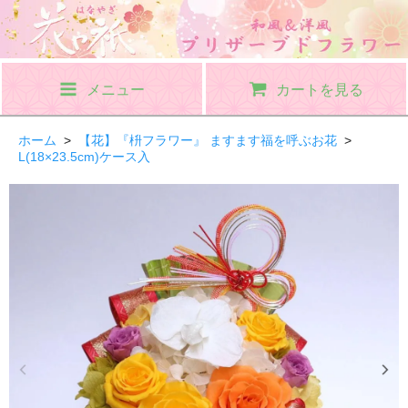
メニュー
カートを見る
ホーム
>
【花】『枡フラワー』 ますます福を呼ぶお花
>
L(18×23.5cm)ケース入