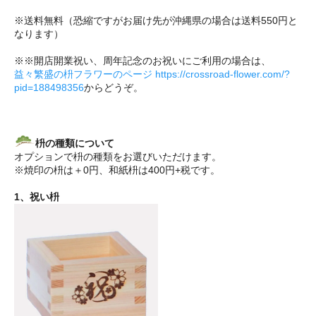
※送料無料（恐縮ですがお届け先が沖縄県の場合は送料550円と
なります）
※※開店開業祝い、周年記念のお祝いにご利用の場合は、
益々繁盛の枡フラワーのページ https://crossroad-flower.com/?
pid=188498356
からどうぞ。
枡の種類について
オプションで枡の種類をお選びいただけます。
※焼印の枡は＋0円、和紙枡は400円+税です。
1、祝い枡