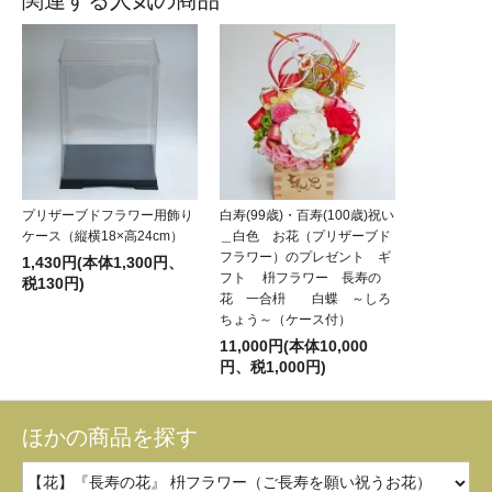
プリザーブドフラワー用飾り
白寿(99歳)・百寿(100歳)祝い
ケース（縦横18×高24cm）
＿白色 お花（プリザーブド
フラワー）のプレゼント ギ
1,430円(本体1,300円、
フト 枡フラワー 長寿の
税130円)
花 一合枡 白蝶 ～しろ
ちょう～（ケース付）
11,000円(本体10,000
円、税1,000円)
ほかの商品を探す