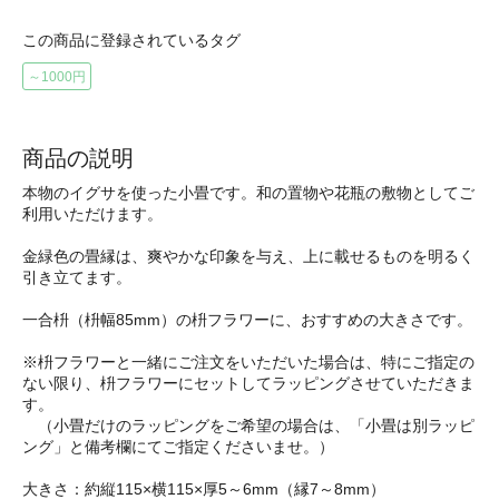
この商品に登録されているタグ
～1000円
商品の説明
本物のイグサを使った小畳です。和の置物や花瓶の敷物としてご
利用いただけます。
金緑色の畳縁は、爽やかな印象を与え、上に載せるものを明るく
引き立てます。
一合枡（枡幅85mm）の枡フラワーに、おすすめの大きさです。
※枡フラワーと一緒にご注文をいただいた場合は、特にご指定の
ない限り、枡フラワーにセットしてラッピングさせていただきま
す。
（小畳だけのラッピングをご希望の場合は、「小畳は別ラッピ
ング」と備考欄にてご指定くださいませ。）
大きさ：約縦115×横115×厚5～6mm（縁7～8mm）