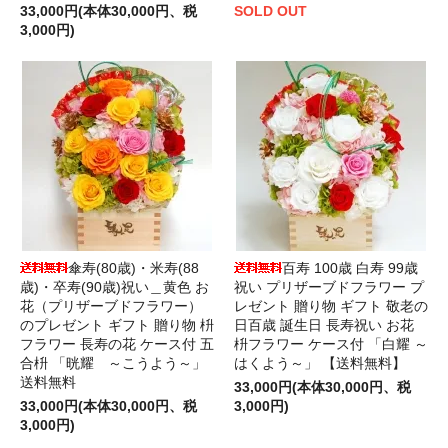
33,000円(本体30,000円、税
SOLD OUT
3,000円)
傘寿(80歳)・米寿(88
百寿 100歳 白寿 99歳
歳)・卒寿(90歳)祝い＿黄色 お
祝い プリザーブドフラワー プ
花（プリザーブドフラワー）
レゼント 贈り物 ギフト 敬老の
のプレゼント ギフト 贈り物 枡
日百歳 誕生日 長寿祝い お花
フラワー 長寿の花 ケース付 五
枡フラワー ケース付 「白耀 ～
合枡 「晄耀 ～こうよう～」
はくよう～」 【送料無料】
送料無料
33,000円(本体30,000円、税
33,000円(本体30,000円、税
3,000円)
3,000円)