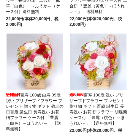
ワー 長寿の花 二合枡 楓
フラワー 長寿の花 ケース付 二
華（白色） ～ふうか～（ケ
合枡 「豊麗（黄色）～ほうれ
ース付）送料無料
い～」 送料無料
22,000円(本体20,000円、税
22,000円(本体20,000円、税
2,000円)
2,000円)
百寿 100歳 白寿 99歳
百寿 100歳 祝い プリ
祝い プリザーブドフラワー プ
ザーブドフラワー プレゼント
レゼント 贈り物 ギフト 敬老の
贈り物 ギフト 百歳 誕生日 長
日百歳 誕生日 長寿祝い お花
寿祝い お花 枡フラワー 胡蝶蘭
枡フラワー ケース付 「豊麗
ケース付 「豊麗（桃色）～ほ
（白色）～ほうれい～」 【送
うれい～」 【送料無料】
料無料】
22,000円(本体20,000円、税