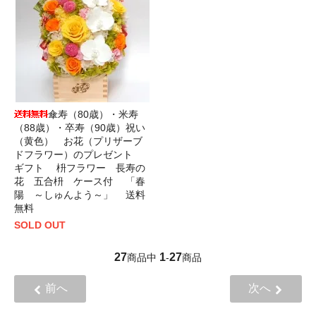
傘寿（80歳）・米寿
（88歳）・卒寿（90歳）祝い
（黄色） お花（プリザーブ
ドフラワー）のプレゼント
ギフト 枡フラワー 長寿の
花 五合枡 ケース付 「春
陽 ～しゅんよう～」 送料
無料
SOLD OUT
27
1
27
商品中
-
商品
前へ
次へ