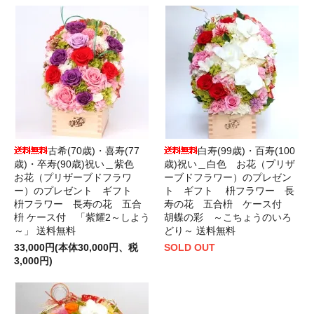
古希(70歳)・喜寿(77
白寿(99歳)・百寿(100
歳)・卒寿(90歳)祝い＿紫色
歳)祝い＿白色 お花（プリザ
お花（プリザーブドフラワ
ーブドフラワー）のプレゼン
ー）のプレゼント ギフト
ト ギフト 枡フラワー 長
枡フラワー 長寿の花 五合
寿の花 五合枡 ケース付
枡 ケース付 「紫耀2～しよう
胡蝶の彩 ～こちょうのいろ
～」 送料無料
どり～ 送料無料
33,000円(本体30,000円、税
SOLD OUT
3,000円)