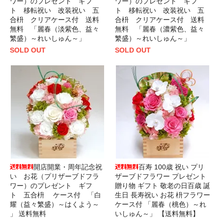
ワー）のプレゼント ギフ
ワー）のプレゼント ギフ
ト 移転祝い 改装祝い 五
ト 移転祝い 改装祝い 五
合枡 クリアケース付 送料
合枡 クリアケース付 送料
無料 「麗春（淡紫色、益々
無料 「麗春（濃紫色、益々
繁盛）～れいしゅん～」
繁盛）～れいしゅん～」
SOLD OUT
SOLD OUT
開店開業・周年記念祝
百寿 100歳 祝い プリ
い お花（プリザーブドフラ
ザーブドフラワー プレゼント
ワー）のプレゼント ギフ
贈り物 ギフト 敬老の日百歳 誕
ト 五合枡 ケース付 「白
生日 長寿祝い お花 枡フラワー
耀（益々繁盛）～はくよう～
ケース付 「麗春（桃色）～れ
」 送料無料
いしゅん～」 【送料無料】