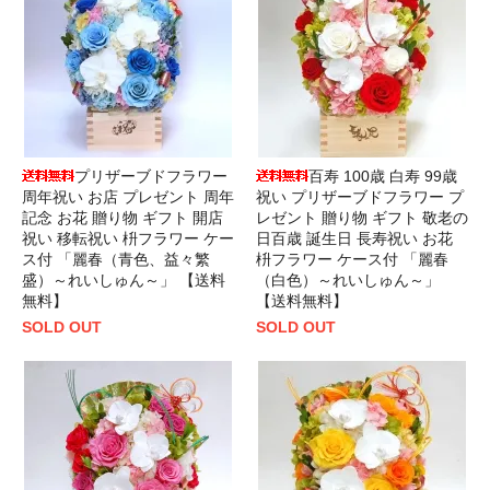
プリザーブドフラワー
百寿 100歳 白寿 99歳
周年祝い お店 プレゼント 周年
祝い プリザーブドフラワー プ
記念 お花 贈り物 ギフト 開店
レゼント 贈り物 ギフト 敬老の
祝い 移転祝い 枡フラワー ケー
日百歳 誕生日 長寿祝い お花
ス付 「麗春（青色、益々繁
枡フラワー ケース付 「麗春
盛）～れいしゅん～」 【送料
（白色）～れいしゅん～」
無料】
【送料無料】
SOLD OUT
SOLD OUT