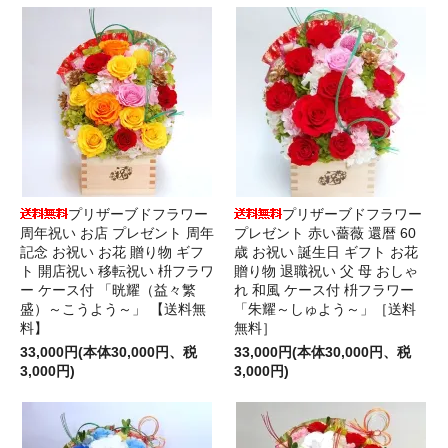
プリザーブドフラワー
プリザーブドフラワー
周年祝い お店 プレゼント 周年
プレゼント 赤い薔薇 還暦 60
記念 お祝い お花 贈り物 ギフ
歳 お祝い 誕生日 ギフト お花
ト 開店祝い 移転祝い 枡フラワ
贈り物 退職祝い 父 母 おしゃ
ー ケース付 「晄耀（益々繁
れ 和風 ケース付 枡フラワー
盛）～こうよう～」 【送料無
「朱耀～しゅよう～」［送料
料】
無料］
33,000円(本体30,000円、税
33,000円(本体30,000円、税
3,000円)
3,000円)