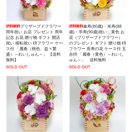
プリザーブドフラワー
傘寿(80歳)・米寿(88
周年祝い お店 プレゼント 周年
歳)・卒寿(90歳)祝い＿黄色 お
記念 お花 贈り物 ギフト 開店
花（プリザーブドフラワー）
祝い 移転祝い 枡フラワー ケー
のプレゼント ギフト 贈り物 枡
ス付 「麗春（桃色、益々繁
フラワー 長寿の花 ケース付 五
盛）～れいしゅん～」 【送料
合枡 「麗春（黄色）～れいし
無料】
ゅん～」 送料無料
SOLD OUT
SOLD OUT