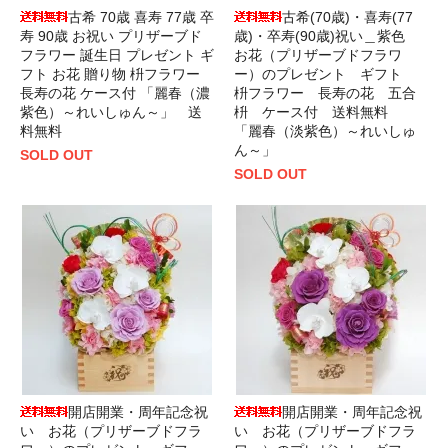
古希 70歳 喜寿 77歳 卒
古希(70歳)・喜寿(77
寿 90歳 お祝い プリザーブド
歳)・卒寿(90歳)祝い＿紫色
フラワー 誕生日 プレゼント ギ
お花（プリザーブドフラワ
フト お花 贈り物 枡フラワー
ー）のプレゼント ギフト
長寿の花 ケース付 「麗春（濃
枡フラワー 長寿の花 五合
紫色）～れいしゅん～」 送
枡 ケース付 送料無料
料無料
「麗春（淡紫色）～れいしゅ
ん～」
SOLD OUT
SOLD OUT
開店開業・周年記念祝
開店開業・周年記念祝
い お花（プリザーブドフラ
い お花（プリザーブドフラ