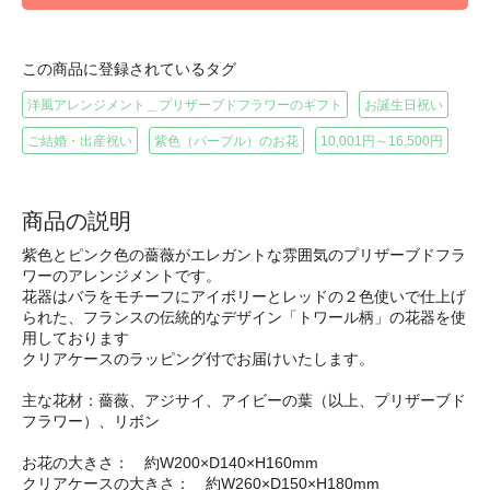
この商品に登録されているタグ
洋風アレンジメント＿プリザーブドフラワーのギフト
お誕生日祝い
ご結婚・出産祝い
紫色（パープル）のお花
10,001円～16,500円
商品の説明
紫色とピンク色の薔薇がエレガントな雰囲気のプリザーブドフラ
ワーのアレンジメントです。
花器はバラをモチーフにアイボリーとレッドの２色使いで仕上げ
られた、フランスの伝統的なデザイン「トワール柄」の花器を使
用しております
クリアケースのラッピング付でお届けいたします。
主な花材：薔薇、アジサイ、アイビーの葉（以上、プリザーブド
フラワー）、リボン
お花の大きさ： 約W200×D140×H160mm
クリアケースの大きさ： 約W260×D150×H180mm