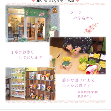
花や祇（はなやぎ）店舗