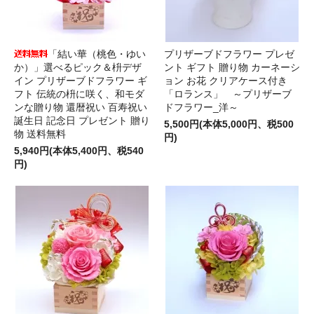
「結い華（桃色・ゆい
プリザーブドフラワー プレゼ
か）」選べるピック＆枡デザ
ント ギフト 贈り物 カーネーシ
イン プリザーブドフラワー ギ
ョン お花 クリアケース付き
フト 伝統の枡に咲く、和モダ
「ロランス」 ～プリザーブ
ンな贈り物 還暦祝い 百寿祝い
ドフラワー_洋～
誕生日 記念日 プレゼント 贈り
5,500円(本体5,000円、税500
物 送料無料
円)
5,940円(本体5,400円、税540
円)