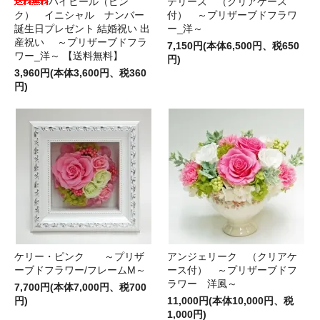
ハイヒール（ピン
テリーズ （クリアケース
ク） イニシャル ナンバー
付） ～プリザーブドフラワ
誕生日プレゼント 結婚祝い 出
ー_洋～
産祝い ～プリザーブドフラ
7,150円(本体6,500円、税650
ワー_洋～ 【送料無料】
円)
3,960円(本体3,600円、税360
円)
ケリー・ピンク ～プリザ
アンジェリーク （クリアケ
ーブドフラワー/フレームM～
ース付） ～プリザーブドフ
ラワー 洋風～
7,700円(本体7,000円、税700
円)
11,000円(本体10,000円、税
1,000円)