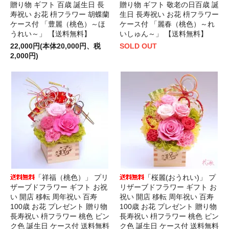
贈り物 ギフト 百歳 誕生日 長
贈り物 ギフト 敬老の日百歳 誕
寿祝い お花 枡フラワー 胡蝶蘭
生日 長寿祝い お花 枡フラワー
ケース付 「豊麗（桃色）～ほ
ケース付 「麗春（桃色）～れ
うれい～」 【送料無料】
いしゅん～」 【送料無料】
22,000円(本体20,000円、税
SOLD OUT
2,000円)
「祥福（桃色）」 プリ
「桜麗(おうれい)」 プ
ザーブドフラワー ギフト お祝
リザーブドフラワー ギフト お
い 開店 移転 周年祝い 百寿
祝い 開店 移転 周年祝い 百寿
100歳 お花 プレゼント 贈り物
100歳 お花 プレゼント 贈り物
長寿祝い 枡フラワー 桃色 ピン
長寿祝い 枡フラワー 桃色 ピン
ク色 誕生日 ケース付 送料無料
ク色 誕生日 ケース付 送料無料