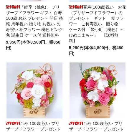
「睦季（桃色)」 プリ
百寿(100歳)祝い お花
ザーブドフラワー ギフト 百寿
（プリザーブドフラワー）の
100歳 お花 プレゼント 開店 移
プレゼント ギフト 枡フラ
転 周年祝い 贈り物 お祝い 長
ワー ご長寿祝い 贈り物
寿祝い 枡フラワー 桃色 ピンク
ケース付 「姫小町（桃色）～
色 誕生日 ケース付 送料無料
ひめこまち～」 【送料無
料】
9,350円(本体8,500円、税850
円)
5,280円(本体4,800円、税480
円)
百寿 100歳 祝い プリ
百寿 100歳 祝い プリ
ザーブドフラワー プレゼント
ザーブドフラワー プレゼント