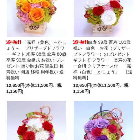
「嘉祥（黄色）～かし
白寿 99歳 百寿 100歳
ょう～」 プリザーブドフラワ
祝い＿白色 お花（プリザー
ー ギフト 米寿 88歳 傘寿 80歳
ブドフラワー）のプレゼント
卒寿 90歳 金婚式 お祝い プレ
ギフト 枡フラワー 長寿の花
ゼント 贈り物 お花 誕生日 長
一合枡 クリアケース付 「嘉
寿祝い 開店 移転 周年祝い 送
祥（白色）_かしょう」 【送
料無料
料無料】
12,650円(本体11,500円、税
12,650円(本体11,500円、税
1,150円)
1,150円)