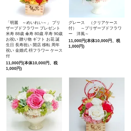
「明麗 ～めいれい～」 プリ
グレース （クリアケース
ザーブドフラワー プレゼント
付） ～プリザーブドフラワ
米寿 88歳 傘寿 80歳 卒寿 90歳
ー 洋風～
お祝い 贈り物 ギフト お花 誕
11,000円(本体10,000円、税
生日 長寿祝い 開店 移転 周年
1,000円)
祝い 金婚式 枡フラワー ケース
付
11,000円(本体10,000円、税
1,000円)