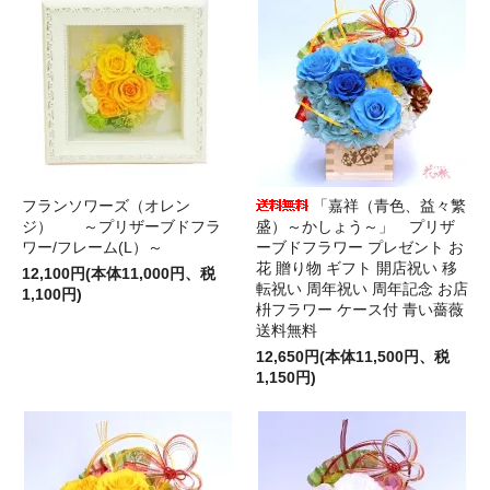
フランソワーズ（オレン
「嘉祥（青色、益々繁
ジ） ～プリザーブドフラ
盛）～かしょう～」 プリザ
ワー/フレーム(L）～
ーブドフラワー プレゼント お
花 贈り物 ギフト 開店祝い 移
12,100円(本体11,000円、税
転祝い 周年祝い 周年記念 お店
1,100円)
枡フラワー ケース付 青い薔薇
送料無料
12,650円(本体11,500円、税
1,150円)