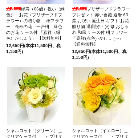
緑寿（66歳）祝い（緑
プリザーブドフラワー
色） お花（プリザーブドフ
プレゼント 赤い薔薇 還暦 60
ラワー）の贈り物 枡フラワ
歳 お祝い 誕生日 ギフト お花
ー 長寿の花 一合枡 緑色
贈り物 退職祝い 父 母 おしゃ
のお花 ケース付 「嘉祥（緑
れ 和風 ケース付 枡フラワー
色）かしょう」 【送料無料】
「嘉祥(赤色)~かしょう~」
【送料無料】
12,650円(本体11,500円、税
1,150円)
12,650円(本体11,500円、税
1,150円)
シャルロット（グリーン）＿
シャルロット（イエロー）＿
クリアケース付 ～プリザ
クリアケース付 ～プリザ