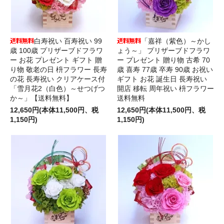
白寿祝い 百寿祝い 99
「嘉祥（紫色）～かし
歳 100歳 プリザーブドフラワ
ょう～」 プリザーブドフラワ
ー お花 プレゼント ギフト 贈
ー プレゼント 贈り物 古希 70
り物 敬老の日 枡フラワー 長寿
歳 喜寿 77歳 卒寿 90歳 お祝い
の花 長寿祝い クリアケース付
ギフト お花 誕生日 長寿祝い
「雪月花2（白色）～せつげつ
開店 移転 周年祝い 枡フラワー
か～」【送料無料】
送料無料
12,650円(本体11,500円、税
12,650円(本体11,500円、税
1,150円)
1,150円)