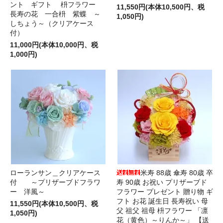
ント ギフト 枡フラワー
11,550円(本体10,500円、税
長寿の花 一合枡 紫蝶 ～
1,050円)
しちょう～（クリアケース
付）
11,000円(本体10,000円、税
1,000円)
ローランサン＿クリアケース
米寿 88歳 傘寿 80歳 卒
付 ～プリザーブドフラワ
寿 90歳 お祝い プリザーブド
ー 洋風～
フラワー プレゼント 贈り物 ギ
フト お花 誕生日 長寿祝い 母
11,550円(本体10,500円、税
父 祖父 祖母 枡フラワー 「凛
1,050円)
花（黄色）～りんか～」 【送