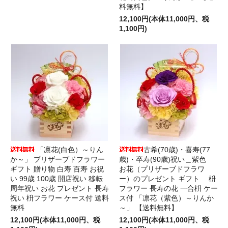
料無料】
12,100円(本体11,000円、税
1,100円)
「凛花(白色）～りん
古希(70歳)・喜寿(77
か～」 プリザーブドフラワー
歳)・卒寿(90歳)祝い＿紫色
ギフト 贈り物 白寿 百寿 お祝
お花（プリザーブドフラワ
い 99歳 100歳 開店祝い 移転
ー）のプレゼント ギフト 枡
周年祝い お花 プレゼント 長寿
フラワー 長寿の花 一合枡 ケー
祝い 枡フラワー ケース付 送料
ス付 「凛花（紫色）～りんか
無料
～」 【送料無料】
12,100円(本体11,000円、税
12,100円(本体11,000円、税