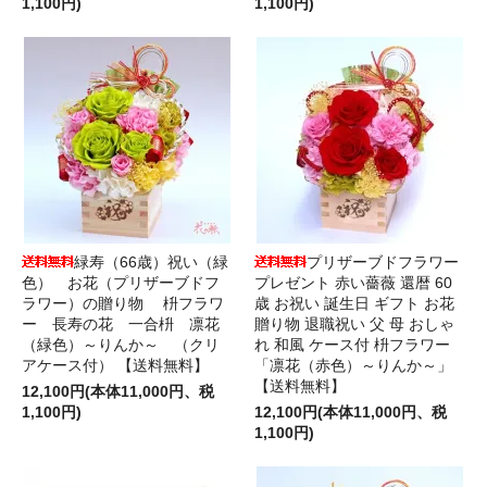
1,100円)
1,100円)
緑寿（66歳）祝い（緑
プリザーブドフラワー
色） お花（プリザーブドフ
プレゼント 赤い薔薇 還暦 60
ラワー）の贈り物 枡フラワ
歳 お祝い 誕生日 ギフト お花
ー 長寿の花 一合枡 凛花
贈り物 退職祝い 父 母 おしゃ
（緑色）～りんか～ （クリ
れ 和風 ケース付 枡フラワー
アケース付） 【送料無料】
「凛花（赤色）～りんか～」
【送料無料】
12,100円(本体11,000円、税
1,100円)
12,100円(本体11,000円、税
1,100円)