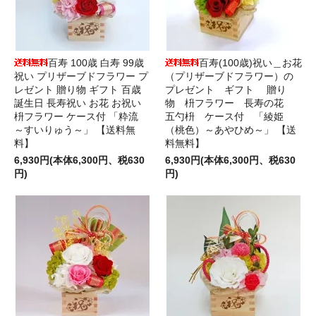
百寿 100歳 白寿 99歳
百寿(100歳)祝い＿お花
祝い プリザーブドフラワー プ
（プリザーブドフラワー）の
レゼント 贈り物 ギフト 百歳
プレゼント ギフト 贈り
誕生日 長寿祝い お花 お祝い
物 枡フラワー 長寿の花
枡フラワー ケース付 「粋流
五勺枡 ケース付 「綾姫
～すいりゅう～」 【送料無
（桃色）～あやひめ～」 【送
料】
料無料】
6,930円(本体6,300円、税630
6,930円(本体6,300円、税630
円)
円)