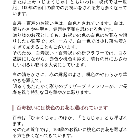
または上寿（じょうじゅ）ともいわれ、現代では一世
紀、100年の節目の歳でのお祝いをされる方も多くなって
います。
白寿・百寿のお祝い色は、白色とされています。白は、
清らかさや神聖さ、健康や平和を思わせる色です。
贈り物のお花としても、お祝いの色の白色のお花をお贈
りしたい賀寿ですが、一方で、白一色では少し落ち着き
すぎて見えることもございます。
そのため、白寿祝い・百寿祝いの枡フラワーでは、白を
基調にしながら、赤色や桃色を添え、晴れの日にふさわ
しい明るい彩りを大切にしています。
白の清らかさに、赤の縁起のよさ、桃色のやわらかな華
やぎを添えて。
明るくあたたかく彩りのプリザーブドフラワーが、ご長
寿を祝う特別な日を華やかに彩ります。
百寿祝いには桃色のお花も選ばれています
百寿は「ひゃくじゅ」のほか、「ももじゅ」とも呼ばれ
ます。
そのため近年では、100歳のお祝いに桃色のお花を選ばれ
る方も多くなってきています。