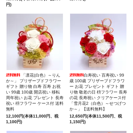
円)
「凛花(白色）～りん
白寿祝い 百寿祝い 99
か～」 プリザーブドフラワー
歳 100歳 プリザーブドフラワ
ギフト 贈り物 白寿 百寿 お祝
ー お花 プレゼント ギフト 贈
い 99歳 100歳 開店祝い 移転
り物 敬老の日 枡フラワー 長寿
周年祝い お花 プレゼント 長寿
の花 長寿祝い クリアケース付
祝い 枡フラワー ケース付 送料
「雪月花2（白色）～せつげつ
無料
か～」【送料無料】
12,100円(本体11,000円、税
12,650円(本体11,500円、税
1,100円)
1,150円)