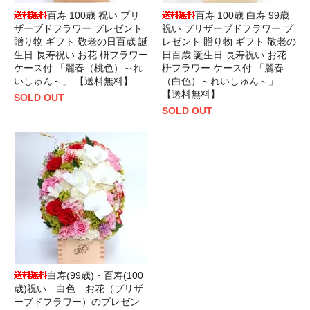
百寿 100歳 祝い プリ
百寿 100歳 白寿 99歳
ザーブドフラワー プレゼント
祝い プリザーブドフラワー プ
贈り物 ギフト 敬老の日百歳 誕
レゼント 贈り物 ギフト 敬老の
生日 長寿祝い お花 枡フラワー
日百歳 誕生日 長寿祝い お花
ケース付 「麗春（桃色）～れ
枡フラワー ケース付 「麗春
いしゅん～」 【送料無料】
（白色）～れいしゅん～」
【送料無料】
SOLD OUT
SOLD OUT
白寿(99歳)・百寿(100
歳)祝い＿白色 お花（プリザ
ーブドフラワー）のプレゼン