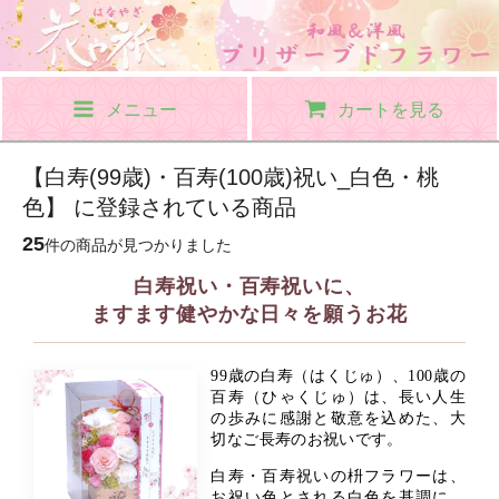
メニュー
カートを見る
【白寿(99歳)・百寿(100歳)祝い_白色・桃
色】 に登録されている商品
25
件の商品が見つかりました
白寿祝い・百寿祝いに、
ますます健やかな日々を願うお花
99歳の白寿（はくじゅ）、100歳の
百寿（ひゃくじゅ）は、長い人生
の歩みに感謝と敬意を込めた、大
切なご長寿のお祝いです。
白寿・百寿祝いの枡フラワーは、
お祝い色とされる白色を基調に、