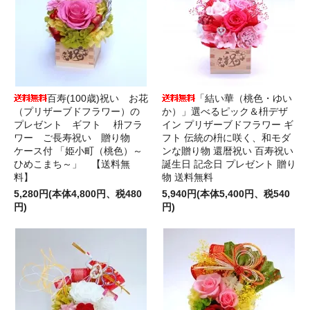
百寿(100歳)祝い お花
「結い華（桃色・ゆい
（プリザーブドフラワー）の
か）」選べるピック＆枡デザ
プレゼント ギフト 枡フラ
イン プリザーブドフラワー ギ
ワー ご長寿祝い 贈り物
フト 伝統の枡に咲く、和モダ
ケース付 「姫小町（桃色）～
ンな贈り物 還暦祝い 百寿祝い
ひめこまち～」 【送料無
誕生日 記念日 プレゼント 贈り
料】
物 送料無料
5,280円(本体4,800円、税480
5,940円(本体5,400円、税540
円)
円)