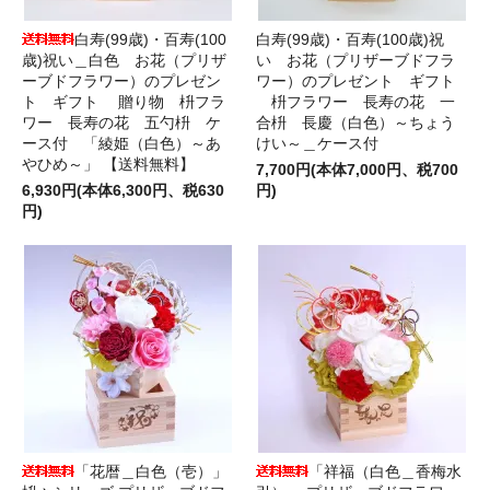
白寿(99歳)・百寿(100
白寿(99歳)・百寿(100歳)祝
歳)祝い＿白色 お花（プリザ
い お花（プリザーブドフラ
ーブドフラワー）のプレゼン
ワー）のプレゼント ギフト
ト ギフト 贈り物 枡フラ
枡フラワー 長寿の花 一
ワー 長寿の花 五勺枡 ケ
合枡 長慶（白色）～ちょう
ース付 「綾姫（白色）～あ
けい～＿ケース付
やひめ～」 【送料無料】
7,700円(本体7,000円、税700
6,930円(本体6,300円、税630
円)
円)
「花暦＿白色（壱）」
「祥福（白色＿香梅水