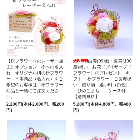
【枡フラワーへのレーザー加
白寿(99歳)・百寿(100
工】オプション 枡への名入
歳)祝い お花（プリザーブド
れ オリジナル枡の枡フラワ
フラワー）のプレゼント ギ
ー ＊本商品（名入れ）をご
フト 枡フラワー ご長寿祝
希望のお客様は、枡フラワー
い 贈り物 姫小町（白色）
商品と一緒にご注文くださ
～ひめこまち～ ケース付
い。
【送料無料】
2,200円(本体2,000円、税200
5,280円(本体4,800円、税480
円)
円)