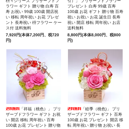
枡々シリーズ プリザーブドフ
引）」 プリザーブドフラワー
ラワー ギフト 贈り物 白寿 百
プレゼント 白寿 99歳 百寿
寿 お祝い 99歳 100歳 開店祝
100歳 お花 ギフト 贈り物 百寿
い 移転 周年祝い お花 プレゼ
祝い お祝い お花 誕生日 長寿
ント 長寿祝い 枡フラワー ケー
祝い 開店 移転 周年祝い お店
ス付 送料無料
送料無料
7,920円(本体7,200円、税720
8,800円(本体8,000円、税800
円)
円)
「祥福（桃色）」 プリ
「睦季（桃色)」 プリ
ザーブドフラワー ギフト お祝
ザーブドフラワー ギフト 百寿
い 開店 移転 周年祝い 百寿
100歳 お花 プレゼント 開店 移
100歳 お花 プレゼント 贈り物
転 周年祝い 贈り物 お祝い 長