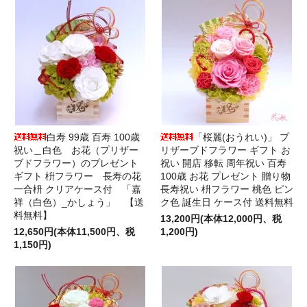
白寿 99歳 百寿 100歳
「桜麗(おうれい)」 プ
祝い＿白色 お花（プリザー
リザーブドフラワー ギフト お
ブドフラワー）のプレゼント
祝い 開店 移転 周年祝い 百寿
ギフト 枡フラワー 長寿の花
100歳 お花 プレゼント 贈り物
一合枡 クリアケース付 「嘉
長寿祝い 枡フラワー 桃色 ピン
祥（白色）_かしょう」 【送
ク色 誕生日 ケース付 送料無料
料無料】
13,200円(本体12,000円、税
12,650円(本体11,500円、税
1,200円)
1,150円)