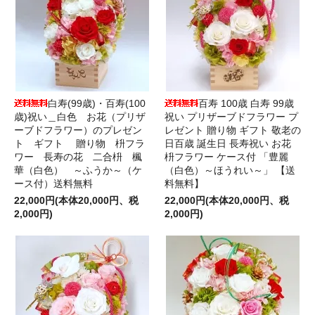
白寿(99歳)・百寿(100
百寿 100歳 白寿 99歳
歳)祝い＿白色 お花（プリザ
祝い プリザーブドフラワー プ
ーブドフラワー）のプレゼン
レゼント 贈り物 ギフト 敬老の
ト ギフト 贈り物 枡フラ
日百歳 誕生日 長寿祝い お花
ワー 長寿の花 二合枡 楓
枡フラワー ケース付 「豊麗
華（白色） ～ふうか～（ケ
（白色）～ほうれい～」 【送
ース付）送料無料
料無料】
22,000円(本体20,000円、税
22,000円(本体20,000円、税
2,000円)
2,000円)