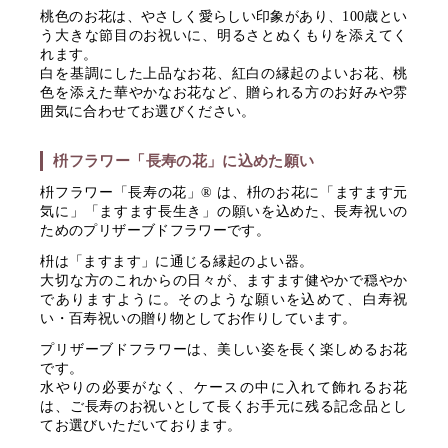
桃色のお花は、やさしく愛らしい印象があり、100歳とい
う大きな節目のお祝いに、明るさとぬくもりを添えてく
れます。
白を基調にした上品なお花、紅白の縁起のよいお花、桃
色を添えた華やかなお花など、贈られる方のお好みや雰
囲気に合わせてお選びください。
枡フラワー「長寿の花」に込めた願い
枡フラワー「長寿の花」® は、枡のお花に「ますます元
気に」「ますます長生き」の願いを込めた、長寿祝いの
ためのプリザーブドフラワーです。
枡は「ますます」に通じる縁起のよい器。
大切な方のこれからの日々が、ますます健やかで穏やか
でありますように。そのような願いを込めて、白寿祝
い・百寿祝いの贈り物としてお作りしています。
プリザーブドフラワーは、美しい姿を長く楽しめるお花
です。
水やりの必要がなく、ケースの中に入れて飾れるお花
は、ご長寿のお祝いとして長くお手元に残る記念品とし
てお選びいただいております。