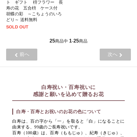
ト ギフト 枡フラワー 長
寿の花 五合枡 ケース付
胡蝶の彩 ～こちょうのいろ
どり～ 送料無料
SOLD OUT
25
1
25
商品中
-
商品
前へ
次へ
白寿祝い・百寿祝いに
感謝と願いを込めて贈るお花
白寿・百寿とお祝いのお花の色について
白寿は、百の字から「一」を取ると「白」になることに
由来する、99歳のご長寿祝いです。
百寿（100歳）は、百寿（ももじゅ）、紀寿（きじゅ）、